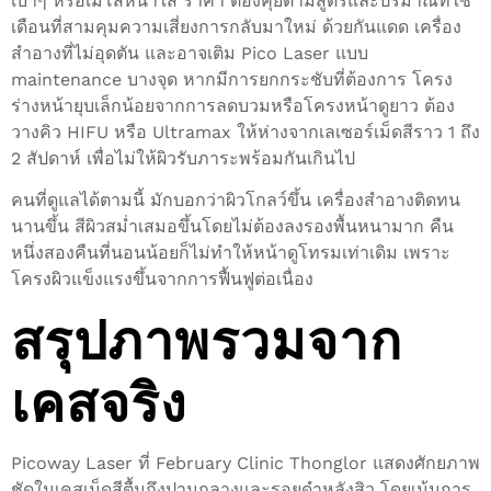
เบาๆ หรือเมโสหน้าใส ราคา ต้องคุยตามสูตรและปริมาณที่ใช้
เดือนที่สามคุมความเสี่ยงการกลับมาใหม่ ด้วยกันแดด เครื่อง
สำอางที่ไม่อุดตัน และอาจเติม Pico Laser แบบ
maintenance บางจุด หากมีการยกกระชับที่ต้องการ โครง
ร่างหน้ายุบเล็กน้อยจากการลดบวมหรือโครงหน้าดูยาว ต้อง
วางคิว HIFU หรือ Ultramax ให้ห่างจากเลเซอร์เม็ดสีราว 1 ถึง
2 สัปดาห์ เพื่อไม่ให้ผิวรับภาระพร้อมกันเกินไป
คนที่ดูแลได้ตามนี้ มักบอกว่าผิวโกลว์ขึ้น เครื่องสำอางติดทน
นานขึ้น สีผิวสม่ำเสมอขึ้นโดยไม่ต้องลงรองพื้นหนามาก คืน
หนึ่งสองคืนที่นอนน้อยก็ไม่ทำให้หน้าดูโทรมเท่าเดิม เพราะ
โครงผิวแข็งแรงขึ้นจากการฟื้นฟูต่อเนื่อง
สรุปภาพรวมจาก
เคสจริง
Picoway Laser ที่ February Clinic Thonglor แสดงศักยภาพ
ชัดในเคสเม็ดสีตื้นถึงปานกลางและรอยดำหลังสิว โดยเน้นการ