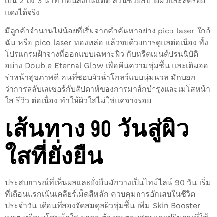
เย็น 2 ถึง 3 นาที ก่อนลงกันแดด ล้วนช่วยสบายผิวและลดรอย
แดงได้จริง
มีลูกค้าจำนวนไม่น้อยที่เริ่มจากคำค้นหาอย่าง pico laser ใกล้
ฉัน หรือ pico laser ทองหล่อ แล้วจบด้วยการดูแลต่อเนื่อง ทั้ง
โปรแกรมฝ้าจางที่ออกแบบเฉพาะผิว กับทรีตเมนต์ปรนนิบัติ
อย่าง Double Eternal Glow เพื่อคืนความชุ่มชื้น และเติมออ
ร่าหน้าสุขภาพดี คนที่ชอบผิวฉ่ำโกลว์แบบนุ่มนวล มักบอก
ว่าการสลับเลเซอร์กับสัปดาห์ของการมาส์กบำรุงและเมโสหน้า
ใส รีวิว ต่อเนื่อง ทำให้ผิวใสไม่ใช่แค่จางรอย
เส้นทาง 90 วันสู่ผิว
ใสที่ยั่งยืน
ประสบการณ์ที่เห็นผลและยั่งยืนมักวางเป็นไทม์ไลน์ 90 วัน เริ่ม
ที่เดือนแรกเน้นเคลียร์เม็ดสีหลัก ควบคุมการอักเสบในชีวิต
ประจำวัน เดือนที่สองจัดสมดุลผิวชุ่มชื้น เพิ่ม Skin Booster