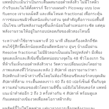
แพทย์ประเมินว่าเป็นกระตื้นผสมรอยดำหลังสิว ไม่มีโรคผิว
กำเริบและไม่ได้ตั้งครรภ์ จึงวางแผนทำ Picoway แบบ low
fluence เจาะจงเม็ดสี และเพิ่มโหมด fractional เพื่อกระตุ้น
การซ่อมแซมผิวชั้นหนังแท้บางส่วน จุดสำคัญคือการแบ่งพื้นที่
เป็นโซน เสริมพลังงานสูงขึ้นเล็กน้อยในตำแหน่งกระชัด แต่คุม
พลังงานรวมให้อยู่ในกรอบปลอดภัยของผิวสองโทนนี้
ระหว่างทำใช้ยาชาเฉพาะที่ 20 นาที เสียงเครื่องคลิกถี่ชัด
คนไข้รู้สึกจี๊ดเล็กน้อยเหมือนดีดหนังยาง อุ่นๆ บ้างเมื่อผ่าน
Resolve fractional ไม่มีผิวลอกเป็นแผ่นใหญ่หลังทำ มีเพียง
จุดแดงเล็กและสีเข้มขึ้นนิดหน่อยบางจุดใน 48 ชั่วโมงแรก วัน
ที่ห้าเริ่มเห็นรอยดำหลังสิวจาง วัดความเปลี่ยนแปลงโดยถ่าย
ภาพแสงคงที่ไว้ก่อนและหลัง 2 สัปดาห์ เธอรายงานว่าทา
ลิปสติกแล้วหน้าสว่างขึ้นโดยไม่ต้องใช้คอนซีลเลอร์กลบจุดเดิม
สัปดาห์ที่สาม กระตื้นลดลงราว 40 ถึง 60 เปอร์เซ็นต์ ขึ้นกับจุด
ความสม่ำเสมอของผิวโดยรวมดีขึ้น แม้ยังไม่ได้จบคอร์ส แพทย์
แนะนำทำต่ออีก 2 ถึง 3 ครั้งห่างกัน 4 สัปดาห์ พร้อมดูแล
กันแดดอย่างเข้มงวดเพื่อลดโอกาสฝ้ากลับ
ผลลัพธ์นี้ไม่ใช่โชคช่วย แต่มาจากการเลือกพลังงานและ