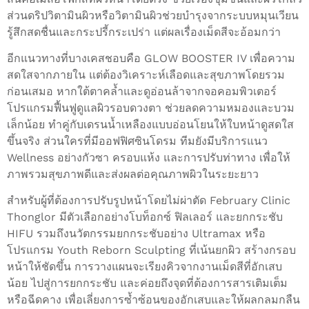
ส่วนดริปวิตามินผิวหรือวิตามินผิวช่วยบำรุงจากระบบหมุนเวียน
รู้สึกสดชื่นและกระปรี้กระเปร่า แต่ผลเรื่องเม็ดสีจะอ้อมกว่า
อีกแนวทางที่บางเคสชอบคือ GLOW BOOSTER IV เพื่อความ
สดใสจากภายใน แต่ต้องวิเคราะห์เลือดและสุขภาพโดยรวม
ก่อนเสมอ หากใต้ตาคล้ำและดูอ่อนล้าจากจอคอมพิวเตอร์
โปรแกรมฟื้นฟูดูแลผิวรอบดวงตา ช่วยลดความหมองและบวม
เล็กน้อย ทำคู่กับเดรนน้ำเหลืองแบบอ่อนโยนให้ใบหน้าดูสดใส
ขึ้นจริง ส่วนใครที่มีออฟฟิศซินโดรม ทีมยังมีบริการแนว
Wellness อย่างกัวซา ครอบแห้ง และการปรับท่าทาง เพื่อให้
ภาพรวมสุขภาพดีและส่งผลต่อคุณภาพผิวในระยะยาว
สำหรับผู้ที่ต้องการปรับรูปหน้าโดยไม่ผ่าตัด February Clinic
Thonglor มีตัวเลือกอย่างโบท็อกซ์ ฟิลเลอร์ และยกกระชับ
HIFU รวมถึงนวัตกรรมยกกระชับอย่าง Ultramax หรือ
โปรแกรม Youth Reborn Sculpting ที่เน้นยกผิว สร้างกรอบ
หน้าให้ชัดขึ้น การวางแผนจะเรียงคิวจากงานเม็ดสีที่อักเสบ
น้อย ไปสู่การยกกระชับ และค่อยถึงจุดที่ต้องการสารเติมเต็ม
หรือฉีดคาง เพื่อเลี่ยงการซ้ำซ้อนของอักเสบและให้ผลกลมกลืน