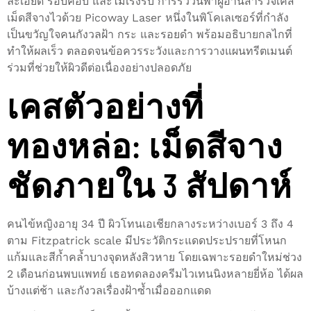
ละเอียด รอบคอบ และไม่เร่งรีบ การรีวิวนี้พาผู้อ่านสำรวจเคส
เม็ดสีจางไวด้วย Picoway Laser หนึ่งในพิโคเลเซอร์ที่กำลัง
เป็นขวัญใจคนกังวลฝ้า กระ และรอยดำ พร้อมอธิบายกลไกที่
ทำให้ผลเร็ว ตลอดจนข้อควรระวังและการวางแผนทรีตเมนต์
ร่วมที่ช่วยให้ผิวดีต่อเนื่องอย่างปลอดภัย
เคสตัวอย่างที่
ทองหล่อ: เม็ดสีจาง
ชัดภายใน 3 สัปดาห์
คนไข้หญิงอายุ 34 ปี ผิวโทนเอเชียกลางระหว่างเบอร์ 3 ถึง 4
ตาม Fitzpatrick scale มีประวัติกระแดดประปรายที่โหนก
แก้มและสีก้ำคล้ำบางจุดหลังสิวหาย โดยเฉพาะรอยดำใหม่ช่วง
2 เดือนก่อนพบแพทย์ เธอทดลองครีมไวเทนนิงหลายยี่ห้อ ได้ผล
บ้างแต่ช้า และกังวลเรื่องฝ้าซ้ำเมื่อออกแดด