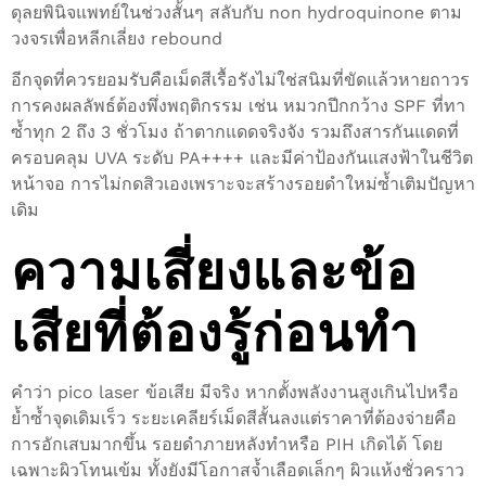
ดุลยพินิจแพทย์ในช่วงสั้นๆ สลับกับ non hydroquinone ตาม
วงจรเพื่อหลีกเลี่ยง rebound
อีกจุดที่ควรยอมรับคือเม็ดสีเรื้อรังไม่ใช่สนิมที่ขัดแล้วหายถาวร
การคงผลลัพธ์ต้องพึ่งพฤติกรรม เช่น หมวกปีกกว้าง SPF ที่ทา
ซ้ำทุก 2 ถึง 3 ชั่วโมง ถ้าตากแดดจริงจัง รวมถึงสารกันแดดที่
ครอบคลุม UVA ระดับ PA++++ และมีค่าป้องกันแสงฟ้าในชีวิต
หน้าจอ การไม่กดสิวเองเพราะจะสร้างรอยดำใหม่ซ้ำเติมปัญหา
เดิม
ความเสี่ยงและข้อ
เสียที่ต้องรู้ก่อนทำ
คำว่า pico laser ข้อเสีย มีจริง หากตั้งพลังงานสูงเกินไปหรือ
ย้ำซ้ำจุดเดิมเร็ว ระยะเคลียร์เม็ดสีสั้นลงแต่ราคาที่ต้องจ่ายคือ
การอักเสบมากขึ้น รอยดำภายหลังทำหรือ PIH เกิดได้ โดย
เฉพาะผิวโทนเข้ม ทั้งยังมีโอกาสจ้ำเลือดเล็กๆ ผิวแห้งชั่วคราว