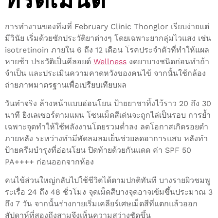
การทำงานของทีมที่ February Clinic Thonglor เรียบง่ายแต่
มีวินัย เริ่มด้วยซักประวัติยาต่างๆ โดยเฉพาะยากลุ่มไวแสง เช่น
isotretinoin ภายใน 6 ถึง 12 เดือน โรคประจำตัวที่ทำให้แผล
หายช้า ประวัติเป็นคีลอยด์
Wellness
งดยาบางชนิดก่อนทำถ้า
จำเป็น และประเมินความคาดหวังของคนไข้ จากนั้นใช้กล้อง
ถ่ายภาพมาตรฐานเพื่อเปรียบเทียบผล
วันทำจริง ล้างหน้าแบบอ่อนโยน ป้ายยาชาทิ้งไว้ราว 20 ถึง 30
นาที ยิงเลเซอร์ตามแผน โซนเม็ดสีเด่นจะถูกไล่เป็นรอบ การย้ำ
เฉพาะจุดทำให้ใช้พลังงานโดยรวมต่ำลง ลดโอกาสเกิดรอยดำ
ภายหลัง ระหว่างทำมีพัดลมลมเย็นช่วยลดอาการแสบ หลังทำ
ป้ายครีมบำรุงที่อ่อนโยน ปิดท้ายด้วยกันแดด ค่า SPF 50
PA++++ ก่อนออกจากห้อง
คนไข้ส่วนใหญ่กลับไปใช้ชีวิตได้ตามปกติทันที บางรายผิวชมพู
ระเรื่อ 24 ถึง 48 ชั่วโมง จุดเม็ดสีบางจุดอาจเข้มขึ้นประมาณ 3
ถึง 7 วัน จากนั้นร่างกายเริ่มเคลียร์เศษเม็ดสีที่แตกแล้วออก
สัปดาห์ที่สองถึงสามจึงเห็นความสว่างชัดขึ้น