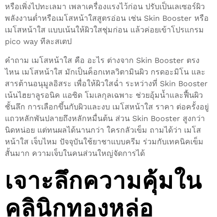
หรือเพิ่งไปทะเลมา เพลาเครื่องแรงไว้ก่อน ปรับเป็นเลเซอร์ผิว
พลังงานต่ำหรือเมโสหน้าใสสูตรอ่อน เช่น Skin Booster หรือ
เมโสหน้าใส แบบเน้นให้ผิวใสชุ่มก่อน แล้วค่อยเข้าโปรแกรม
pico way ทีละสเตป
คำถาม เมโสหน้าใส คือ อะไร ต่างจาก Skin Booster ตรง
ไหน เมโสหน้าใส มักเป็นค็อกเทลวิตามินผิว กรดอะมิโน และ
สารต้านอนุมูลอิสระ เพื่อให้ผิวใสฉ่ำ ระหว่างที่ Skin Booster
เน้นไฮยาลูรอนิค แอซิด โมเลกุลเฉพาะ ช่วยอุ้มน้ำและฟื้นผิว
ชั้นลึก การเลือกขึ้นกับผิวและงบ เมโสหน้าใส ราคา ต่อครั้งอยู่
แถวหลักพันปลายถึงหลักหมื่นต้น ส่วน Skin Booster สูงกว่า
นิดหน่อย แต่ทนผลได้นานกว่า ใครกลัวเข็ม ถามได้ว่า เมโส
หน้าใส เจ็บไหม ปัจจุบันใช้ยาชาแบบครีม ร่วมกับเทคนิคเข็ม
สั้นมาก ความเจ็บในคนส่วนใหญ่จัดการได้
เจาะลึกความคุ้มใน
คลินิกทองหล่อ