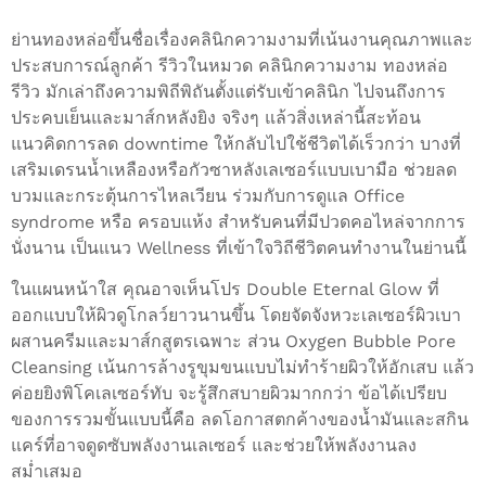
ย่านทองหล่อขึ้นชื่อเรื่องคลินิกความงามที่เน้นงานคุณภาพและ
ประสบการณ์ลูกค้า รีวิวในหมวด คลินิกความงาม ทองหล่อ
รีวิว มักเล่าถึงความพิถีพิถันตั้งแต่รับเข้าคลินิก ไปจนถึงการ
ประคบเย็นและมาส์กหลังยิง จริงๆ แล้วสิ่งเหล่านี้สะท้อน
แนวคิดการลด downtime ให้กลับไปใช้ชีวิตได้เร็วกว่า บางที่
เสริมเดรนน้ำเหลืองหรือกัวซาหลังเลเซอร์แบบเบามือ ช่วยลด
บวมและกระตุ้นการไหลเวียน ร่วมกับการดูแล Office
syndrome หรือ ครอบแห้ง สำหรับคนที่มีปวดคอไหล่จากการ
นั่งนาน เป็นแนว Wellness ที่เข้าใจวิถีชีวิตคนทำงานในย่านนี้
ในแผนหน้าใส คุณอาจเห็นโปร Double Eternal Glow ที่
ออกแบบให้ผิวดูโกลว์ยาวนานขึ้น โดยจัดจังหวะเลเซอร์ผิวเบา
ผสานครีมและมาส์กสูตรเฉพาะ ส่วน Oxygen Bubble Pore
Cleansing เน้นการล้างรูขุมขนแบบไม่ทำร้ายผิวให้อักเสบ แล้ว
ค่อยยิงพิโคเลเซอร์ทับ จะรู้สึกสบายผิวมากกว่า ข้อได้เปรียบ
ของการรวมขั้นแบบนี้คือ ลดโอกาสตกค้างของน้ำมันและสกิน
แคร์ที่อาจดูดซับพลังงานเลเซอร์ และช่วยให้พลังงานลง
สม่ำเสมอ