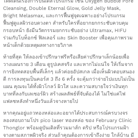
โดดเด่นเรื่องการบันเดิลโปรแกรม เช่น Oxygen Bubble Pore
Cleansing, Double Eternal Glow, Gold Jelly Mask,
Bright Melasmax, และการฟื้นฟูจุดเฉพาะอย่างโปรแกรม
ฟื้นฟูดูแลผิวรอบดวงตา สำหรับใครที่อยากยกกระชับควบคุม
กรอบหน้า ยังมีนวัตกรรมยกกระชับอย่าง Ultramax, HIFU
ร่วมกับโบท็อกซ์ ฟิลเลอร์ และ Skin Booster เพื่อคุมภาพรวม
หน้าเด็กด้วยเหตุผลทางกายวิภาค
ท้ายที่สุด ให้ลองเข้าปรึกษาฟรีหรือเสียค่าปรึกษาเล็กน้อยเพื่อ
วางแผนราย 3 เดือน ดูรูปเคสจริง และหากไม่แน่ใจ ให้เริ่มจาก
การยิงทดสอบพื้นที่เล็กๆ แล้วค่อยอัปสเกล เมื่อเห็นผิวตอบสนอง
ดี การลงทุนเป็นคอร์ส 3 ถึง 6 ครั้ง จะคุ้มกว่าจ่ายไปแบบไม่เป็น
แผน คุณจะได้ทั้งผิวโกลว์ ผิวใส และความสบายใจว่าเงินทุก
บาทที่ลงกับเลเซอร์ผิว สร้างผลลัพธ์ที่จับต้องได้ ไม่ใช่แค่ไฟ
แฟลชหลังทำหนึ่งวันแล้วจางหายไป
หากคุณอยู่แถวทองหล่อและอยากได้ประสบการณ์ครบวงจร
ลองสอบถามโปร pico laser ทองหล่อ ของ February Clinic
Thonglor พร้อมดูบันเดิลที่รวมมาส์ก ดริป หรือโปรแกรมฝ้า
จางตามสภาพผิวจริง ส่วนถ้าคุณต้องการเข้าถึงง่าย ใกล้บ้าน มี