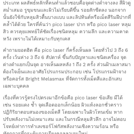
ประเภท ผลลัพธ์หลักที่คนทำแล้วชอบคือจุดด่างดำจางลง สีผิวดู
สม่ำเสมอ รูขุมขนและผิวไม่เรียบดีขึ้น รอยสักซีดลง นอกจาก
นั้นยังใช้กับหลุมสิวตื้นบางแบบ และลิปทินต์หรือเม็ดสีริมฝีปากที่
คล้ำได้ด้วย ใครที่ค้นว่า pico laser ปาก หรือ pico laser หลุม
สิว ควรคุยแพทย์ให้ชัดเรื่องชนิดหลุม ความลึก และความคาด
หวัง เพราะไม่ได้เหมาะกับทุกเคส
คำถามยอดฮิต คือ pico laser กี่ครั้งเห็นผล โดยทั่วไป 3 ถึง 6
ครั้ง เว้นห่าง 3 ถึง 6 สัปดาห์ ขึ้นกับปัญหาและชนิดเครื่อง จุด
ด่างดำแยกเป็นจุด อาจเห็นผลหลัง 1 ถึง 2 ครั้ง ส่วนฝ้าเมลาสมา
ต้องใจเย็นและอาศัยโปรแกรมประกอบ เช่น โปรแกรมฝ้าจาง
หรือคอร์ส Bright Melasmax ที่จัดการทั้งเม็ดสีและอักเสบ
เฉพาะบุคคล
เรื่องที่ควรรู้ตรงไปตรงมาอีกข้อคือ pico laser ข้อเสีย มีได้
เช่น รอยแดง ช้ำ จุดเลือดออกเล็กน้อย ผิวแห้งลอกชั่วคราว
ปฏิกิริยาตอบสนองของเม็ดสี โดยเฉพาะในผิวโทนเข้ม หาก
ปรับพลังงานไม่เหมาะสม และในกรณีหลุมสิวลึก อาจไม่ตอบ
โจทย์เท่าการทำเลเซอร์โฟกัสพลังงานเชิงความร้อน หรือ
หัตถการที่กระตุ้นการเรียงคอลลาเจนใหม่