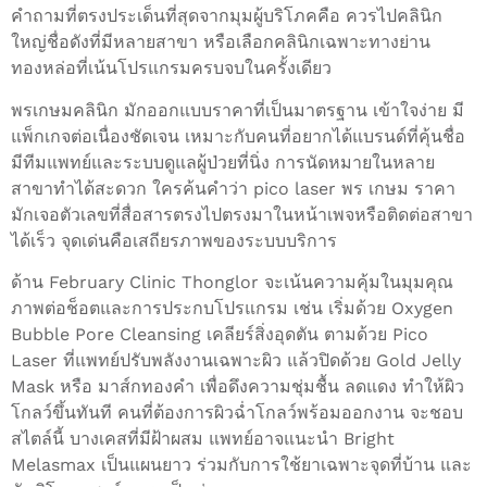
คำถามที่ตรงประเด็นที่สุดจากมุมผู้บริโภคคือ ควรไปคลินิก
ใหญ่ชื่อดังที่มีหลายสาขา หรือเลือกคลินิกเฉพาะทางย่าน
ทองหล่อที่เน้นโปรแกรมครบจบในครั้งเดียว
พรเกษมคลินิก มักออกแบบราคาที่เป็นมาตรฐาน เข้าใจง่าย มี
แพ็กเกจต่อเนื่องชัดเจน เหมาะกับคนที่อยากได้แบรนด์ที่คุ้นชื่อ
มีทีมแพทย์และระบบดูแลผู้ป่วยที่นิ่ง การนัดหมายในหลาย
สาขาทำได้สะดวก ใครค้นคำว่า pico laser พร เกษม ราคา
มักเจอตัวเลขที่สื่อสารตรงไปตรงมาในหน้าเพจหรือติดต่อสาขา
ได้เร็ว จุดเด่นคือเสถียรภาพของระบบบริการ
ด้าน February Clinic Thonglor จะเน้นความคุ้มในมุมคุณ
ภาพต่อช็อตและการประกบโปรแกรม เช่น เริ่มด้วย Oxygen
Bubble Pore Cleansing เคลียร์สิ่งอุดตัน ตามด้วย Pico
Laser ที่แพทย์ปรับพลังงานเฉพาะผิว แล้วปิดด้วย Gold Jelly
Mask หรือ มาส์กทองคำ เพื่อดึงความชุ่มชื้น ลดแดง ทำให้ผิว
โกลว์ขึ้นทันที คนที่ต้องการผิวฉ่ำโกลว์พร้อมออกงาน จะชอบ
สไตล์นี้ บางเคสที่มีฝ้าผสม แพทย์อาจแนะนำ Bright
Melasmax เป็นแผนยาว ร่วมกับการใช้ยาเฉพาะจุดที่บ้าน และ