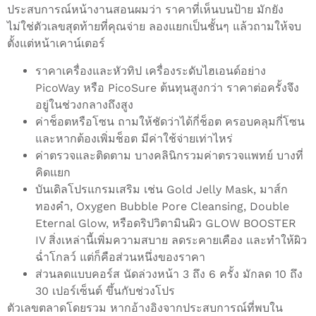
ประสบการณ์หน้างานสอนผมว่า ราคาที่เห็นบนป้าย มักยัง
ไม่ใช่ตัวเลขสุดท้ายที่คุณจ่าย ลองแยกเป็นชั้นๆ แล้วถามให้จบ
ตั้งแต่หน้าเคาน์เตอร์
ราคาเครื่องและหัวทิป เครื่องระดับไฮเอนด์อย่าง
PicoWay หรือ PicoSure ต้นทุนสูงกว่า ราคาต่อครั้งจึง
อยู่ในช่วงกลางถึงสูง
ค่าช็อตหรือโซน ถามให้ชัดว่าได้กี่ช็อต ครอบคลุมกี่โซน
และหากต้องเพิ่มช็อต มีค่าใช้จ่ายเท่าไหร่
ค่าตรวจและติดตาม บางคลินิกรวมค่าตรวจแพทย์ บางที่
คิดแยก
บันเดิลโปรแกรมเสริม เช่น Gold Jelly Mask, มาส์ก
ทองคำ, Oxygen Bubble Pore Cleansing, Double
Eternal Glow, หรือดริปวิตามินผิว GLOW BOOSTER
IV สิ่งเหล่านี้เพิ่มความสบาย ลดระคายเคือง และทำให้ผิว
ฉ่ำโกลว์ แต่ก็คือส่วนหนึ่งของราคา
ส่วนลดแบบคอร์ส นัดล่วงหน้า 3 ถึง 6 ครั้ง มักลด 10 ถึง
30 เปอร์เซ็นต์ ขึ้นกับช่วงโปร
ตัวเลขตลาดโดยรวม หากอ้างอิงจากประสบการณ์ที่พบใน