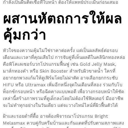
กำลังเป็นผื่นติดเชื้อที่ใบหน้า ต้องให้แพทย์ประเมินก่อนเสมอ
ผสานหัตถการให้ผล
คุ้มกว่า
หัวใจของความคุ้มไม่ใช่ราคาต่อครั้ง แต่เป็นผลลัพธ์ต่อรอบ
เดือนและเวลาที่คุณเสียไป การจับคู่ที่เห็นผลดีในคลินิกทองหล่อ
คือพิโคเลเซอร์บวกโปรแกรมฟื้นฟู เช่น Gold Jelly Mask,
มาส์กทองคำ หรือ Skin Booster สำหรับผิวขาดน้ำ ใครที่
อยากยกพวงแก้มให้ดูเฟิร์มโดยไม่ผ่าตัด อาจเลือกยกกระชับ
HIFU หรือ Ultramax เพิ่มอีกหนึ่งจุดในเดือนที่สอง ร่วมกับโบ
ท็อกซ์กรอบหน้า หรือฉีดคางแบบพอดี เพื่อวางกรอบหน้าให้ชัด
เหล่านี้สร้างภาพรวมที่ดูเด็กลงโดยไม่ต้องใช้ฟิลเตอร์ มืออาชีพ
จะไม่ทำทุกอย่างในวันเดียว แต่จะวางไทม์ไลน์ที่ผิวฟื้นตัวได้
ฝ้าและรอยดำที่ดื้อ อาจต้องพิจารณาโปรแกรม Bright
Melasmax ควบคู่กับครีมบ้านและกันแดดที่ปรับตามสภาพแสง