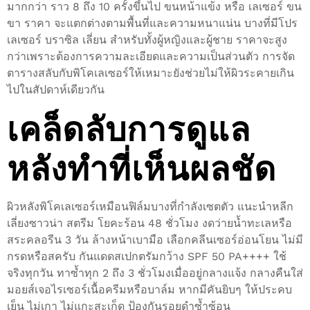
มากกว่า ราว 8 ถึง 10 ครั้งขึ้นไป ขนหน้าแข้ง หรือ เลเซอร์ ขน
ขา ราคา จะแตกต่างตามพื้นที่และความหนาแน่น บางที่มีโปร
เลเซอร์ บราซิล เลี่ยน สำหรับทั้งผู้หญิงและผู้ชาย ราคาจะสูง
กว่าเพราะต้องการความละเอียดและความเป็นส่วนตัว การจัด
ตารางสลับกับพิโคเลเซอร์ให้เหมาะยังช่วยไม่ให้ผิวระคายเกิน
ไปในสัปดาห์เดียวกัน
เคล็ดลับการดูแล
หลังทำที่เห็นผลชัด
ผิวหลังพิโคเลเซอร์เหมือนฟิล์มบางที่กำลังเซตตัว แนะนำหลีก
เลี่ยงซาวน่า สตรีม โยคะร้อน 48 ชั่วโมง งดว่ายน้ำทะเลหรือ
สระคลอรีน 3 วัน ล้างหน้าเบามือ เลือกคลีนเซอร์อ่อนโยน ไม่มี
กรดหรือสครับ กันแดดสเปกตรัมกว้าง SPF 50 PA++++ ใช้
จริงทุกวัน ทาซ้ำทุก 2 ถึง 3 ชั่วโมงเมื่ออยู่กลางแจ้ง กลางคืนใส่
มอยส์เจอไรเซอร์เนื้อครีมหรือบาล์ม หากมีคันยิบๆ ให้ประคบ
เย็น ไม่เกา ไม่แกะสะเก็ด ป้องกันรอยดำซ้ำซ้อน