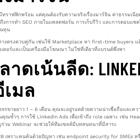
ทราฟฟิกพร้อม แต่คุณต้องรับความจริงเรื่องมาร์จิน ค่าธรรมเน
ายถึงการทำ SEO ภายในแพลตฟอร์ม การเก็บรีวิว และการตอบแชตไ
ืนทุน
งทางตรงควบคู่กัน เช่นใช้ Marketplace หา first-time buyers แล้ว
เดอร์และเป็นเครื่องมือโฆษณา ไม่ใช่ที่เดียวที่แบรนด์พึ่งพา
ดเน้นลีด: LINKED
อีเมล
 วงจรขายยาว 1 – 6 เดือน คุณจะอยู่รอดด้วยความน่าเชื่อถือและ
นคุณซ้ำๆ การใช้ LinkedIn Ads เพื่อเข้าถึง role เฉพาะ เช่น 
ญร่วม Webinar จะช่วยให้ทีมเซลส์มีบทสนทนาที่มีสาระ
 B2B เพราะคนค้นด้วยปัญหา เช่น endpoint security for SMEs ห