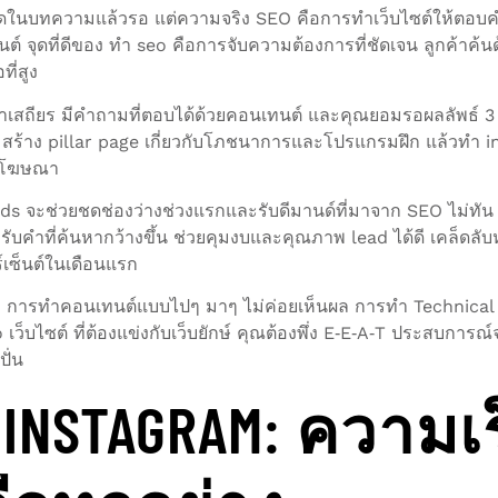
์ดในบทความแล้วรอ แต่ความจริง SEO คือการทำเว็บไซต์ให้ตอบคำถาม
 จุดที่ดีของ ทำ seo คือการจับความต้องการที่ชัดเจน ลูกค้าค้นด
ี่สูง
นหาเสถียร มีคำถามที่ตอบได้ด้วยคอนเทนต์ และคุณยอมรอผลลัพธ์ 3
สร้าง pillar page เกี่ยวกับโภชนาการและโปรแกรมฝึก แล้วทำ inter
งบโฆษณา
 จะช่วยชดช่องว่างช่วงแรกและรับดีมานด์ที่มาจาก SEO ไม่ทัน 
ับคำที่ค้นหากว้างขึ้น ช่วยคุมงบและคุณภาพ lead ได้ดี เคล็ดลับห
์เซ็นต์ในเดือนแรก
 การทำคอนเทนต์แบบไปๆ มาๆ ไม่ค่อยเห็นผล การทำ Technical SE
seo เว็บไซต์ ที่ต้องแข่งกับเว็บยักษ์ คุณต้องพึ่ง E‑E‑A‑T ประสบก
ปั่น
INSTAGRAM: ความเร