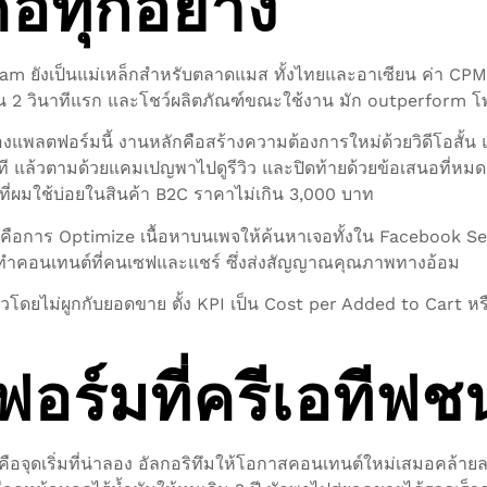
ือทุกอย่าง
gram ยังเป็นแม่เหล็กสำหรับตลาดแมส ทั้งไทยและอาเซียน ค่า CP
คชัดใน 2 วินาทีแรก และโชว์ผลิตภัณฑ์ขณะใช้งาน มัก outperform โพส
พลตฟอร์มนี้ งานหลักคือสร้างความต้องการใหม่ด้วยวิดีโอสั้น แ
าที แล้วตามด้วยแคมเปญพาไปดูรีวิว และปิดท้ายด้วยข้อเสนอที่หมด
ี่ผมใช้บ่อยในสินค้า B2C ราคาไม่เกิน 3,000 บาท
ันคือการ Optimize เนื้อหาบนเพจให้ค้นหาเจอทั้งใน Facebook Se
รทำคอนเทนต์ที่คนเซฟและแชร์ ซึ่งส่งสัญญาณคุณภาพทางอ้อม
วิวโดยไม่ผูกกับยอดขาย ตั้ง KPI เป็น Cost per Added to Cart 
ฟอร์มที่ครีเอทีฟช
คือจุดเริ่มที่น่าลอง อัลกอริทึมให้โอกาสคอนเทนต์ใหม่เสมอคล้ายลอตเ