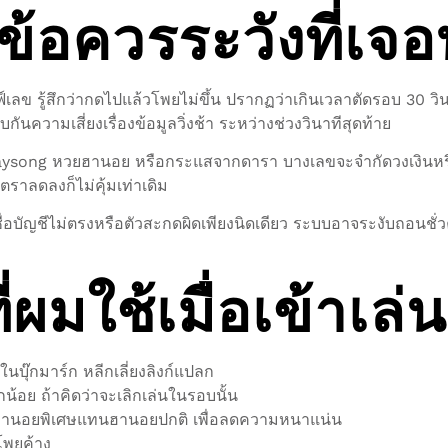
้อควรระวังที่เจอ
เลข รู้สึกว่ากดไปแล้วโพยไม่ขึ้น ปรากฏว่าเกินเวลาตัดรอบ 30 วิน
บกันความเสี่ยงเรื่องข้อมูลวิ่งช้า ระหว่างช่วงวินาทีสุดท้าย
ก huaysong หวยฮานอย หรือกระแสจากดารา บางเลขจะจำกัดวงเงิน
ตราลดลงก็ไม่คุ้มเท่าเดิม
ชื่อบัญชีไม่ตรงหรือตัวสะกดผิดเพียงนิดเดียว ระบบอาจระงับถอนชั่ว
ี่ผมใช้เมื่อเข้าเล
ว้ในบุ๊กมาร์ก หลีกเลี่ยงลิงก์แปลก
้อย ถ้าคิดว่าจะเลิกเล่นในรอบนั้น
่น ฮานอยพิเศษแทนฮานอยปกติ เพื่อลดความหนาแน่น
โพยค้าง