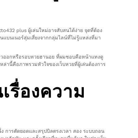
o432 plus ผู้เล่นใหม่อาจสับสนได้ง่าย จุดที่ต้อง
บนเนอร์สุ่มเสี่ยงจากกลุ่มไลน์ที่ไม่รู้แหล่งที่มา
วยลาวออกหรือรอบหวยฮานอย ที่ผมชอบคือหน้าแทงดู
่านี้คือภาพรวมหัวใจของเว็บหวยที่ผู้เล่นต้องการ
นเรื่องความ
อง หนึ่ง การตัดยอดและสรุปบิลตรงเวลา สอง ระบบถอน