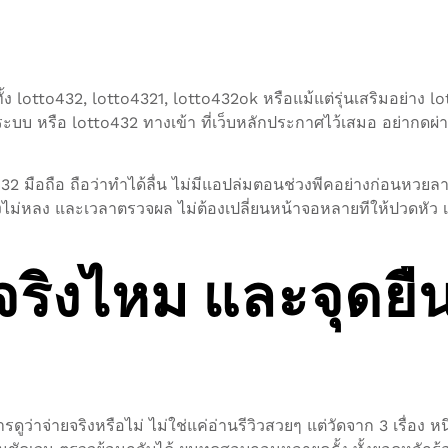
 lotto432, lotto4321, lotto432ok หรือแม้แต่รุ่นเสริมอย่าง lott
สู่ระบบ หรือ lotto432 ทางเข้า ที่เว็บหลักประกาศไว้เสมอ อย่ากดผ่านแ
432 มือถือ ถือว่าทำได้ลื่น ไม่มีแอปล่มตอนช่วงพีคอย่างก่อนห
ม่หลง และเวลาตรวจผล ไม่ต้องเปลี่ยนหน้าจอหลายทีให้ปวดหัว เหล
ยจริงไหม และจุดยื
ดูว่าจ่ายจริงหรือไม่ ไม่ใช่แค่อ่านรีวิวสวยๆ แต่วัดจาก 3 เรื่