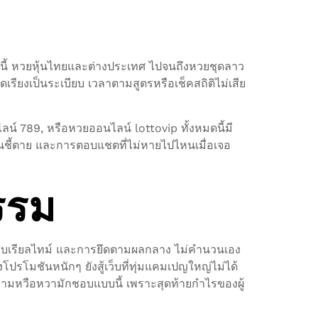
ี้ หวยหุ้นไทยและต่างประเทศ ไปจนถึงหวยชุดลาว
รียงเป็นระเบียบ เวลาตามสูตรหรือเช็คสถิติไม่เสีย
 789, หรือหวยออนไลน์ lottovip ทั้งหมดนี้มี
เป็นชี้ตาย และการตอบแชตที่ไม่หายไปไหนเมื่อเจอ
รรม
งผลแบบเรียลไทม์ และการยึดตามผลกลาง ไม่คำนวนเอง
ปรโมชันหนักๆ ยังสู้เว็บที่ทุ่มแคมเปญใหญ่ไม่ได้
ความหวือหวามักชอบแบบนี้ เพราะสุดท้ายกำไรของผู้