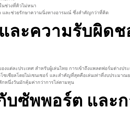
นช่วงที่คิวไม่หนา
 และช่วยรักษาความนิ่งทางอารมณ์ ซึ่งสำคัญกว่าที่คิด
ยและความรับผิดชอ
งแต่ละประเทศ สำหรับผู้เล่นไทย การเข้าถึงแพลตฟอร์มต่างประเท
ซเชียลโดยไม่เซนเซอร์ และสำคัญที่สุดคือเล่นเท่าที่งบประมาณยอมรั
ักหนึ่งวันมักคุ้มค่ากว่าการไล่ตามทุน
ับซัพพอร์ต และก