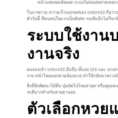
หน้าแสดงผลอัพเดต ระบบไม่ค่อยพลาดเลขกลับห
ในภาพรวม ความเร็วออกผลของ lotto432 ถือว่าอยู่ใ
ตัววันนี้ ที่คนสนใจมากเป็นพิเศษ รอเพิ่มอีกไม่กี่นาท
ระบบใช้งานบน
งานจริง
ผมลองเข้า lotto432 มือถือ ทั้งบน iOS และ Andro
ง่าย หน้าโพยแยกตามห้องหวย ทำให้กลับมาตรวจบิล
สิ่งที่ยังพัฒนาได้คือ ปุ่มลัดไปโพยล่าสุด หรือดูยอ
จะดีมากสำหรับสายฮานอย
ตัวเลือกหวย