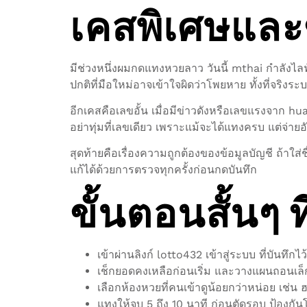
เคสพิเศษและข
มีช่วงหนึ่งผมกดแทงหวยลาว วันนี้ mthai กำลังไลฟ์
ปกติที่มือใหม่อาจเข้าใจผิดว่าโพยหาย ทั้งที่จริงระบ
อีกเคสคือเลขอั้น เมื่อมีข่าวดังหรือเลขแรงจา
อย่าทุ่มที่เลขเดียว เพราะแม้จะได้แทงครบ แต่จ่ายอั
สุดท้ายคือเรื่องความถูกต้องของข้อมูลบัญชี ถ้าใส่
แก้ได้ด้วยการตรวจทุกครั้งก่อนกดบันทึก
ขั้นตอนสั้นๆ ท
เข้าผ่านลิงก์ lotto432 เข้าสู่ระบบ ที่บันทึกไ
เช็กยอดคงเหลือก่อนเริ่ม และวางแผนถอนเล็กน
เลือกห้องหวยที่คนเข้าดูน้อยกว่าหน่อย เช
แทงให้จบ 5 ถึง 10 นาที ก่อนตัดรอบ ป้องกัน