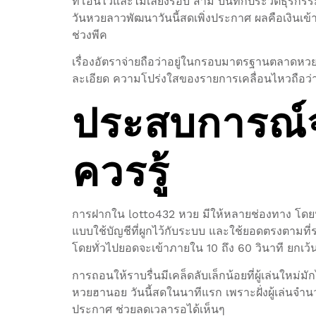
ที่โอนไวและไม่เลี้ยงรอบ สาม บันทึกประวัติธุรกรร
วันหวยลาวพัฒนาวันนี้สดเพิ่งประกาศ ผลคือเงินเข้า
ช่วงพีค
เรื่องอัตราจ่ายถือว่าอยู่ในกรอบมาตรฐานตลาดหวย
ละเอียด ความโปร่งใสของรายการเคลื่อนไหวถือว่
ประสบการณ์จ
ควรรู้
การฝากใน lotto432 หวย มีให้หลายช่องทาง โดยหล
แบบใช้บัญชีที่ผูกไว้กับระบบ และใช้ยอดตรงตามที
โดยทั่วไปยอดจะเข้าภายใน 10 ถึง 60 วินาที ยกเว้น
การถอนให้ราบรื่นมีเคล็ดลับเล็กน้อยที่ผู้เล่นใหม่
หวยฮานอย วันนี้สดในนาทีแรก เพราะฝั่งผู้เล่น
ประกาศ ช่วยลดเวลารอได้เห็นๆ