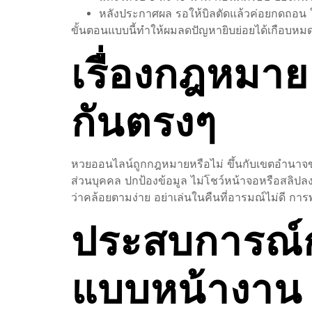
หลังประกาศผล รอให้บิลตัดแล้วค่อยกดถอน ใ
ขั้นตอนแบบนี้ทำให้ผมลดปัญหายิบย่อยได้เกือบหมด
เรื่องกฎหมา
กันตรงๆ
หวยออนไลน์ถูกกฎหมายหรือไม่ ขึ้นกับเขตอำนาจขอ
ส่วนบุคคล ปกป้องข้อมูล ไม่โชว์หน้าจอหรือสลิปลงโ
ว่าคล้อยตามง่าย อย่าเล่นในคืนที่อารมณ์ไม่ดี การพ
ประสบการณ์ก
แบบหน้างาน