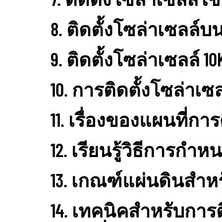
8. ติดตั้งโซล่าเซลล์
9. ติดตั้งโซล่าเซลล์ 
10. การติดตั้งโซล่าเซล
11. เรื่องของแผนที่กา
12. เรียนรู้วิธีการ
13. เกณฑ์แผ่นดินสำห
14. เทคนิคสำหรับการ