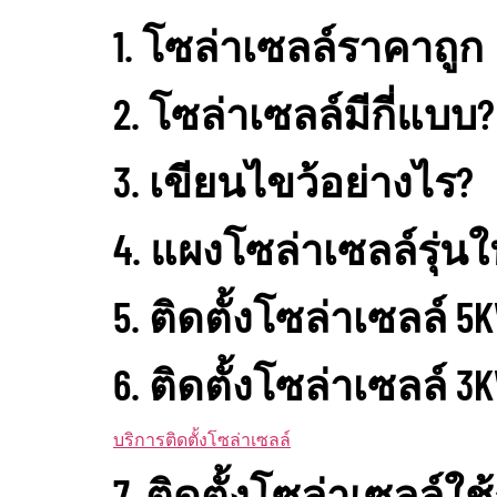
1. โซล่าเซลล์ราคาถูก
2. โซล่าเซลล์มีกี่แบบ?
3. เขียนไขว้อย่างไร?
4. แผงโซล่าเซลล์รุ่นใ
5. ติดตั้งโซล่าเซลล์ 
6. ติดตั้งโซล่าเซลล์ 
บริการติดตั้งโซล่าเซลล์
7. ติดตั้งโซล่าเซลล์ใช