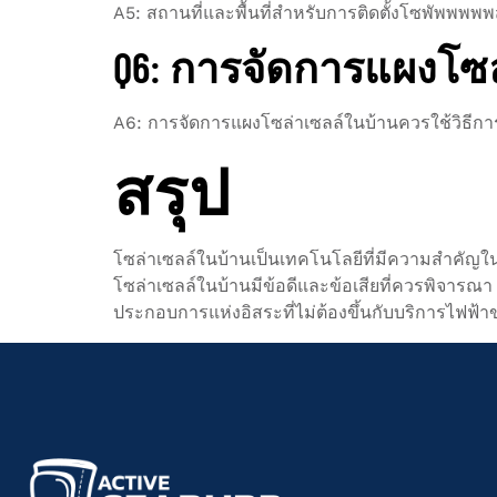
A5: สถานที่และพื้นที่สำหรับการติดตั้งโซพัพพพพพ
Q6: การจัดการแผงโซล
A6: การจัดการแผงโซล่าเซลล์ในบ้านควรใช้วิธีก
สรุป
โซล่าเซลล์ในบ้านเป็นเทคโนโลยีที่มีความสำคัญใน
โซล่าเซลล์ในบ้านมีข้อดีและข้อเสียที่ควรพิจารณา
ประกอบการแห่งอิสระที่ไม่ต้องขึ้นกับบริการไฟฟ้า