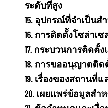
ระดับที่สูง
15. อุปกรณ์ที่จำเป็น
16. การติดตั้งโซล่าเ
17. กระบวนการติดตั้
18. การขออนุญาตติดต
19. เรื่องของสถานที่แ
20. เผยแพร่ข้อมูลส