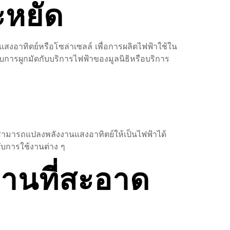
ะหยัด
สงอาทิตย์หรือโซล่าเซลล์ เพื่อการผลิตไฟฟ้าใช้ใน
กับการผูกมัดกับบริการไฟฟ้าของมูลนิธิหรือบริการ
สามารถแปลงพลังงานแสงอาทิตย์ให้เป็นไฟฟ้าได้
รับการใช้งานต่าง ๆ
งานที่สะอาด