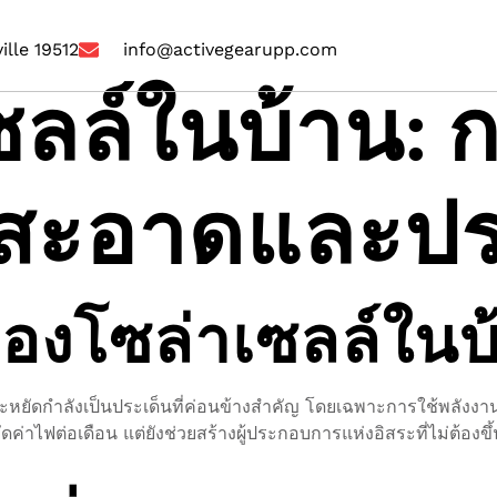
ille 19512
info@activegearupp.com
ลล์ในบ้าน: ก
ี่สะอาดและป
งโซล่าเซลล์ในบ
ะหยัดกำลังเป็นประเด็นที่ค่อนข้างสำคัญ โดยเฉพาะการใช้พลังงาน
ค่าไฟต่อเดือน แต่ยังช่วยสร้างผู้ประกอบการแห่งอิสระที่ไม่ต้องขึ