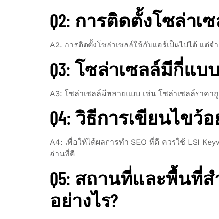
Q2: การติดตั้งโซล่าเซ
A2: การติดตั้งโซล่าเซลล์ใช้กับแอร์เป็นไปได้ แต
Q3: โซล่าเซลล์มีกี่แบ
A3: โซล่าเซลล์มีหลายแบบ เช่น โซล่าเซลล์ราคาถูก
Q4: วิธีการเขียนไขว้อ
A4: เพื่อให้ได้ผลการทำ SEO ที่ดี ควรใช้ LSI Ke
อ่านที่ดี
Q5: สถานที่และพื้นท
อย่างไร?