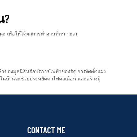
น?
ะ เพื่อให้ได้ผลการทำงานที่เหมาะสม
าของมูลนิธิหรือบริการไฟฟ้าของรัฐ การติดตั้งแผง
ในบ้านจะช่วยประหยัดค่าไฟต่อเดือน และสร้างผู้
CONTACT ME