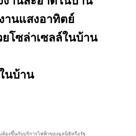
ลังงานสะอาดในบ้าน
งงานแสงอาทิตย์
้วยโซล่าเซลล์ในบ้าน
์ในบ้าน
ต้องขึ้นกับบริการไฟฟ้าของมูลนิธิหรือรัฐ