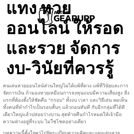
แทง หวย
ออนไลน์ ให้รอด
และรวย จัดการ
งบ-วินัยที่ควรรู้
คนเล่นหวยออนไลน์ส่วนใหญ่ไม่ได้แพ้ที่ดวง แพ้ที่วินัยและการ
จัดการเงิน ถ้ามองหวยเหมือนการลงทุนแบบมีความเสี่ยงสูง สิ่ง
แรกที่ต้องตั้งให้ชัดคือ “กรอบ” ทั้งงบ เวลา และวิธีเล่น ผมเห็น
ทั้งคนที่ทำกำไรเป็นรอบสั้นๆ แล้วถอนทันที กับอีกกลุ่มที่ได้ที
เดียวใหญ่แล้วปล่อยว่างบาน สุดท้ายคืนกำไรหมดให้เจ้ามือ
ความต่างอยู่ที่ระบบ ไม่ใช่โชคอย่างเดียว
บทความนี้ตั้งใจพาไปจัดระเบียบความคิดและแผนเล่นหวย