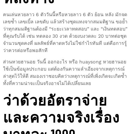
คนเล่นหวยลาว 6 ตัววันนี้หรือหวยลาว 6 ตัว ย้อน หลัง มักจด
เลขซ้ำ เลขเบิ้ล เลขดับ แล้วสร้างชุดแทงจากสมมติฐาน ขอย้ำ
ว่าทุกสมมติฐานต้องมี “ระยะเวลาทดสอบ” และ “เงินทดสอบ”
ที่คุณรับได้ เช่น ทดลอง 30 งวด ด้วยงบงวดละ 20 บาทต่อชุด
จำนวนชุดคงที่ ผลลัพธ์ที่คาดหวังไม่ใช่กำไรทันที แต่คือการรู้
ว่าควรต่อหรือพอสักที
ส่วนหวยฮานอย วันนี้ ออกอะไร หรือ huaysong หวยฮานอย
ใช้เป็นข้อมูลประกอบ แต่ต้องกันความลำเอียงจากเหตุการณ์
ล่าสุดไว้ให้ดี สมองเราชอบคิดว่าเหตุการณ์ที่เพิ่งเกิดจะเกิดซ้ำ
ทั้งที่ความน่าจะเป็นจริงอาจไม่ได้เปลี่ยนเลย
ว่าด้วยอัตราจ่าย
และความจริงเรื่อง
บาทละ 1000