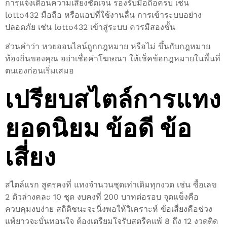
การแจ้งเตือนความเสี่ยงชัดเจน รองรับมือถือครบ เช่น
lotto432 มือถือ หรือแอปที่ใช้งานลื่น การเข้าระบบอย่าง
ปลอดภัย เช่น lotto432 เข้าสู่ระบบ ควรมีสองชั้น
ส่วนคำว่า หวยออนไลน์ถูกกฎหมาย หรือไม่ ขึ้นกับกฎหมาย
ท้องถิ่นของคุณ อย่าเชื่อคำโฆษณา ให้เช็คข้อกฎหมายในพื้นที่
ตนเองก่อนเริ่มเสมอ
เปรียบสไตล์การแทง
ยอดนิยม ข้อดี ข้อ
เสี่ยง
สไตล์แรก สูตรคงที่ แทงจำนวนชุดเท่าเดิมทุกงวด เช่น ซื้อเลข
2 ตัวล่างคละ 10 ชุด งบคงที่ 200 บาทต่อรอบ จุดแข็งคือ
ควบคุมงบง่าย สถิติชนะจะนิ่งพอให้วิเคราะห์ ข้อเสี่ยงคือช่วง
แพ้ยาวจะบั่นทอนใจ ต้องเตรียมใจรับสตรีคแพ้ 8 ถึง 12 งวดติด