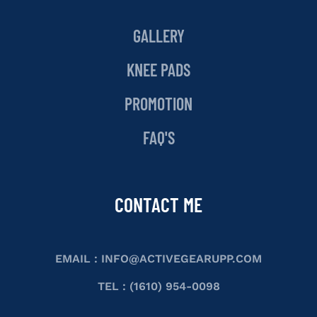
GALLERY
KNEE PADS
PROMOTION
FAQ'S
CONTACT ME
EMAIL :
INFO@ACTIVEGEARUPP.COM
TEL : (1610) 954-0098