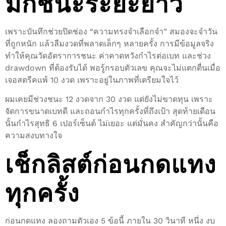
มักชนะระยะยาว
เพราะบันทึกช่วยปิดช่อง “ความทรงจำเลือกจำ” สมองจะจำวัน
ที่ถูกหนัก แล้วลืมงวดที่พลาดเล็กๆ หลายครั้ง การมีข้อมูลจริง
ทำให้คุณวัดอัตราการชนะ ค่าคาดหวังกำไรต่อเบท และช่วง
drawdown ที่ต้องรับได้ พอรู้กรอบตัวเลข คุณจะไม่แตกตื่นเมื่อ
เจอสตรีคแพ้ 10 งวด เพราะอยู่ในภาพที่เตรียมใจไว้
ผมเคยมีช่วงชนะ 12 งวดจาก 30 งวด แต่ยังไม่ขาดทุน เพราะ
จัดการขนาดเบทดี และถอนกำไรทุกครั้งที่ถึงเป้า สุดท้ายเดือน
นั้นกำไรสุทธิ 6 เปอร์เซ็นต์ ไม่เยอะ แต่มั่นคง สำคัญกว่านั้นคือ
ความสงบทางใจ
เช็กลิสต์ก่อนกดแทง
ทุกครั้ง
ก่อนกดแทง ลองถามตัวเอง 5 ข้อนี้ ภายใน 30 วินาที หนึ่ง งบ