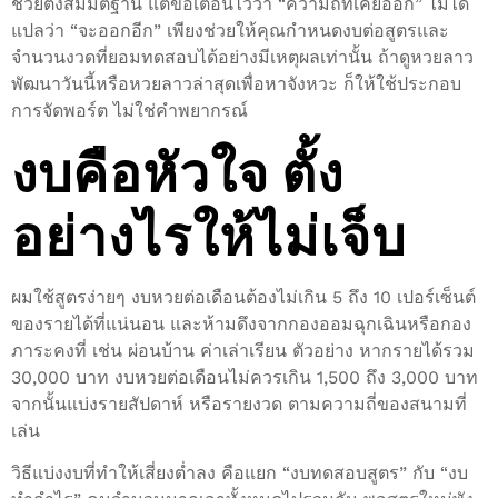
ช่วยตั้งสมมติฐาน แต่ขอเตือนไว้ว่า “ความถี่ที่เคยออก” ไม่ได้
แปลว่า “จะออกอีก” เพียงช่วยให้คุณกำหนดงบต่อสูตรและ
จำนวนงวดที่ยอมทดสอบได้อย่างมีเหตุผลเท่านั้น ถ้าดูหวยลาว
พัฒนาวันนี้หรือหวยลาวล่าสุดเพื่อหาจังหวะ ก็ให้ใช้ประกอบ
การจัดพอร์ต ไม่ใช่คำพยากรณ์
งบคือหัวใจ ตั้ง
อย่างไรให้ไม่เจ็บ
ผมใช้สูตรง่ายๆ งบหวยต่อเดือนต้องไม่เกิน 5 ถึง 10 เปอร์เซ็นต์
ของรายได้ที่แน่นอน และห้ามดึงจากกองออมฉุกเฉินหรือกอง
ภาระคงที่ เช่น ผ่อนบ้าน ค่าเล่าเรียน ตัวอย่าง หากรายได้รวม
30,000 บาท งบหวยต่อเดือนไม่ควรเกิน 1,500 ถึง 3,000 บาท
จากนั้นแบ่งรายสัปดาห์ หรือรายงวด ตามความถี่ของสนามที่
เล่น
วิธีแบ่งงบที่ทำให้เสี่ยงต่ำลง คือแยก “งบทดสอบสูตร” กับ “งบ