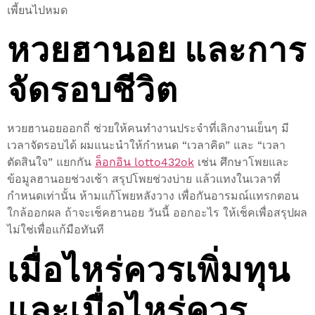
เพี้ยนไปหมด
หวยฮานอย และการ
จัดรอบชีวิต
หวยฮานอยออกถี่ ช่วยให้คนทำงานประจำที่เลิกงานเย็นๆ มี
เวลาจัดรอบได้ ผมแนะนำให้กำหนด “เวลาคิด” และ “เวลา
ตัดสินใจ” แยกกัน
ล็อกอิน lotto432ok
เช่น ศึกษาโพยและ
ข้อมูลฮานอยช่วงเช้า สรุปโพยช่วงบ่าย แล้วแทงในเวลาที่
กำหนดเท่านั้น ห้ามแก้โพยหลังวาง เพื่อกันอารมณ์แทรกตอน
ใกล้ออกผล ถ้าจะเช็คฮานอย วันนี้ ออกอะไร ให้เช็คเพื่อสรุปผล
ไม่ใช่เพื่อแก้มือทันที
เมื่อไหร่ควรเพิ่มทุน
และเมื่อไหร่ควร