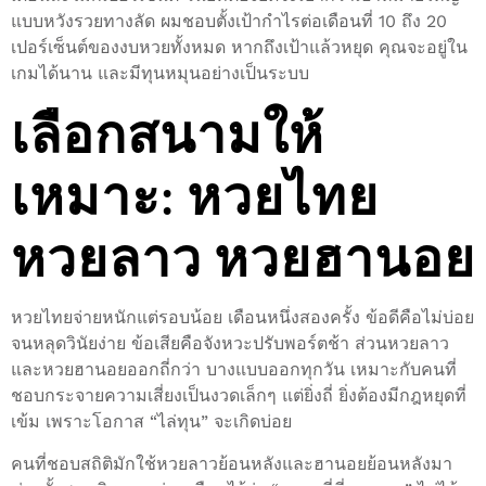
แบบหวังรวยทางลัด ผมชอบตั้งเป้ากำไรต่อเดือนที่ 10 ถึง 20
เปอร์เซ็นต์ของงบหวยทั้งหมด หากถึงเป้าแล้วหยุด คุณจะอยู่ใน
เกมได้นาน และมีทุนหมุนอย่างเป็นระบบ
เลือกสนามให้
เหมาะ: หวยไทย
หวยลาว หวยฮานอย
หวยไทยจ่ายหนักแต่รอบน้อย เดือนหนึ่งสองครั้ง ข้อดีคือไม่บ่อย
จนหลุดวินัยง่าย ข้อเสียคือจังหวะปรับพอร์ตช้า ส่วนหวยลาว
และหวยฮานอยออกถี่กว่า บางแบบออกทุกวัน เหมาะกับคนที่
ชอบกระจายความเสี่ยงเป็นงวดเล็กๆ แต่ยิ่งถี่ ยิ่งต้องมีกฎหยุดที่
เข้ม เพราะโอกาส “ไล่ทุน” จะเกิดบ่อย
คนที่ชอบสถิติมักใช้หวยลาวย้อนหลังและฮานอยย้อนหลังมา