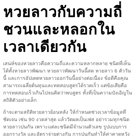
หวยลาวกับความถี่
ชวนและหลอกใน
เวลาเดียวกัน
เสน่ห์ของหวยลาวคือความถี่และความหลากหลาย ชนิดที่เห็น
ได้ทั้งหวยลาวพัฒนา หวยลาวพัฒนาวันนี้สด หวยลาว 6 ตัววัน
นี้ และการอัปเดตหวยลาวออกวันนี้อย่างต่อเนื่อง ข้อดีคือคุณ
สามารถเฉลี่ยต้นทุนและทดสอบสูตรได้รวดเร็ว แต่ข้อเสียคือ
การทดสอบเร็วเกินไปจนคิดว่าพบสูตร ทั้งที่เป็นความบังเอิญใน
สถิติตัวอย่างเล็ก
ถ้าจะตามสถิติหวยลาวย้อนหลัง ให้กำหนดช่วงเวลาข้อมูลที่
ชัดเจน เช่น 90 งวดล่าสุด แล้ววัดผลเป็นเฟส อย่ารวมทุกชนิด
หวยลาวปนกัน เพราะแต่ละชนิดมีจำนวนตัวเลข รูปแบบการ
ออกรางวัล และอัตราจ่ายต่างกัน การปนกันทำให้ค่าคาดหวัง