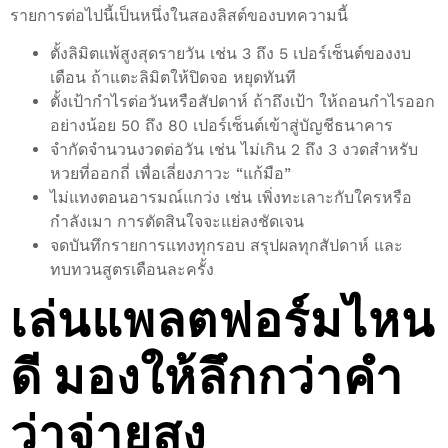
รายการต่อไปนี้เป็นหนึ่งในสองลิสต์ของบทความนี้
ตั้งลิมิตแพ้สูงสุดรายวัน เช่น 3 ถึง 5 เปอร์เซ็นต์ของงบ
เดือน ถ้าแตะลิมิตให้ปิดจอ หยุดทันที
ตั้งเป้ากำไรต่อวันหรือสัปดาห์ ถ้าถึงเป้า ให้ถอนกำไรออก
อย่างน้อย 50 ถึง 80 เปอร์เซ็นต์เข้าสู่บัญชีธนาคาร
จำกัดจำนวนงวดต่อวัน เช่น ไม่เกิน 2 ถึง 3 งวดสำหรับ
หวยที่ออกถี่ เพื่อเลี่ยงภาวะ “แก้มือ”
ไม่แทงตอนอารมณ์แกว่ง เช่น เพิ่งทะเลาะกับใครหรือ
กำลังเมา การตัดสินใจจะแย่ลงชัดเจน
จดบันทึกรายการแทงทุกรอบ สรุปผลทุกสัปดาห์ และ
ทบทวนสูตรเดือนละครั้ง
เล่นแพลตฟอร์มไหน
ดี มองให้ลึกกว่าคำ
ว่าจ่ายสูง