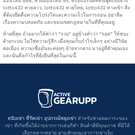
ออนไลน์ 888, หวยออนไลน์ 95, หรือแบรนด์ที่คนพูดถึงอย่าง
lotto432 หวยลาว, lotto432 หวยไทย, lotto432 ทางเข้า สิ่ง
ที่ต้องยึดคือความโปร่งใสและความเร็วในการถอน อย่าลืม
เรื่องความปลอดภัย และขอบเขตกฎหมายในที่ที่คุณอยู่
ท้ายที่สุด ถ้าอยากให้คำว่า “รวย” อยู่ข้างคำว่า “รอด” ให้ชนะ
ด้วยระบบ ไม่ใช่ความรู้สึก เมื่อคุณเก็บกำไรเล็กๆ อย่างมีวินัย
ต่อเนื่อง ความเชื่อมั่นจะค่อยๆ ย้ายจากดวง มาอยู่ที่ตัวคุณเอง
และนั่นคือกำไรที่ยั่งยืนที่สุดในเกมนี้
สนับเข่า ที่รัดเข่า อุปกรณ์พยุงเข่า
สำหรับช่วยลดภาระของ
เข่า ที่เกิดขึ้นได้ง่ายจากการเล่นกีฬา สินค้าดีมีคุณภาพ ที่มีให้
เลือกหลากหลาย ตามลักษณะอาการเข่าเจ็บ