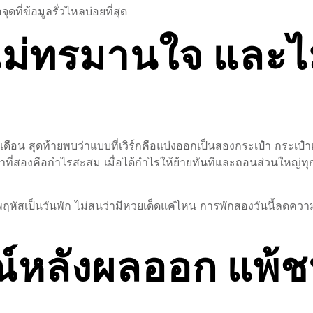
ดที่ข้อมูลรั่วไหลบ่อยที่สุด
บไม่ทรมานใจ และไม
ือน สุดท้ายพบว่าแบบที่เวิร์กคือแบ่งออกเป็นสองกระเป๋า กระเป๋าแ
ะเป๋าที่สองคือกำไรสะสม เมื่อได้กำไรให้ย้ายทันทีและถอนส่วนใหญ่ทุก
์กับพฤหัสเป็นวันพัก ไม่สนว่ามีหวยเด็ดแค่ไหน การพักสองวันนี้ล
์หลังผลออก แพ้ช