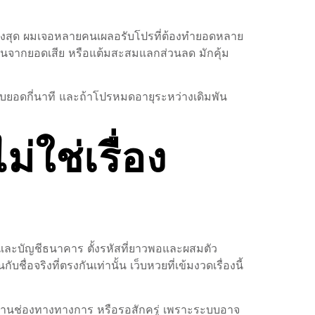
อนสูงสุด ผมเจอหลายคนเผลอรับโปรที่ต้องทำยอดหลาย
นคืนจากยอดเสีย หรือแต้มสะสมแลกส่วนลด มักคุ้ม
ับยอดกี่นาที และถ้าโปรหมดอายุระหว่างเดิมพัน
ใช่เรื่อง
ียลและบัญชีธนาคาร ตั้งรหัสที่ยาวพอและผสมตัว
่อจริงที่ตรงกันเท่านั้น เว็บหวยที่เข้มงวดเรื่องนี้
อบผ่านช่องทางทางการ หรือรอสักครู่ เพราะระบบอาจ