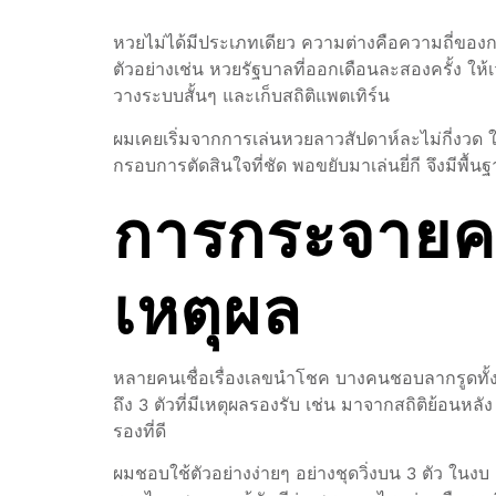
หวยไม่ได้มีประเภทเดียว ความต่างคือความถี่ของ
ตัวอย่างเช่น หวยรัฐบาลที่ออกเดือนละสองครั้ง ให้
วางระบบสั้นๆ และเก็บสถิติแพตเทิร์น
ผมเคยเริ่มจากการเล่นหวยลาวสัปดาห์ละไม่กี่งวด ใช้
กรอบการตัดสินใจที่ชัด พอขยับมาเล่นยี่กี จึงมีพื้
การกระจายควา
เหตุผล
หลายคนเชื่อเรื่องเลขนำโชค บางคนชอบลากรูดทั้งร้อ
ถึง 3 ตัวที่มีเหตุผลรองรับ เช่น มาจากสถิติย้อนหล
รองที่ดี
ผมชอบใช้ตัวอย่างง่ายๆ อย่างชุดวิ่งบน 3 ตัว ใน