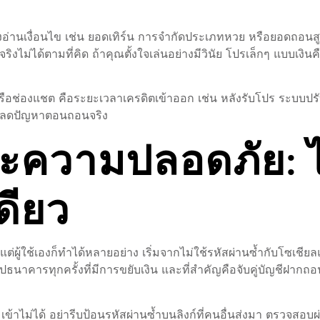
ต้องอ่านเงื่อนไข เช่น ยอดเทิร์น การจำกัดประเภทหวย หรือยอดถ
ไม่ได้ตามที่คิด ถ้าคุณตั้งใจเล่นอย่างมีวินัย โปรเล็กๆ แบบเงิ
รือช่องแชต คือระยะเวลาเครดิตเข้าออก เช่น หลังรับโปร ระบบปร
นี้ลดปัญหาตอนถอนจริง
ความปลอดภัย: ไม่
ดียว
 แต่ผู้ใช้เองก็ทำได้หลายอย่าง เริ่มจากไม่ใช้รหัสผ่านซ้ำกับโซเช
คารทุกครั้งที่มีการขยับเงิน และที่สำคัญคือจับคู่บัญชีฝากถอนกับชื
เข้าไม่ได้ อย่ารีบป้อนรหัสผ่านซ้ำบนลิงก์ที่คนอื่นส่งมา ตรวจส