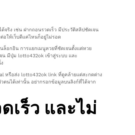
ำได้จริง เช่น ฝากถอนรวดเร็ว มีประวัติสลิปชัดเจน
ให้เว็บดีแค่ไหนก็อยู่ไม่รอด
นล็อกอิน การแยกเมนูหวยที่ชัดเจนตั้งแต่หวย
จน มีปุ่ม lotto432ok เข้าสู่ระบบ และ
่ง
al หรือส่ง lotto432ok link ที่ดูคล้ายแต่สะกดต่าง
วตนได้เท่านั้น อย่ากรอกข้อมูลบนลิงก์ที่ได้จาก
ดเร็ว และไม่