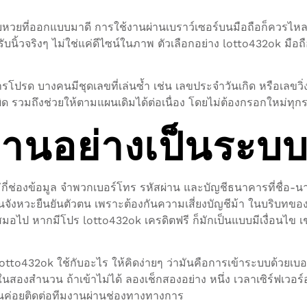
ว็บหวยที่ออกแบบมาดี การใช้งานผ่านเบราว์เซอร์บนมือถือก็ควรไหล
ับนิ้วจริงๆ ไม่ใช่แค่ดีไซน์ในภาพ ตัวเลือกอย่าง lotto432ok มื
ารโปรด บางคนมีชุดเลขที่เล่นซ้ำ เช่น เลขประจำวันเกิด หรือเลขวิ่
รวมถึงช่วยให้ตามแผนเดิมได้ต่อเนื่อง โดยไม่ต้องกรอกใหม่ทุก
งานอย่างเป็นระบ
่กี่ช่องข้อมูล จำพวกเบอร์โทร รหัสผ่าน และบัญชีธนาคารที่ชื่อ-น
ังหวะยืนยันตัวตน เพราะต้องกันความเสี่ยงบัญชีม้า ในบริบทของ
เสมอไป หากมีโปร lotto432ok เครดิตฟรี ก็มักเป็นแบบมีเงื่อนไข เช
otto432ok ใช้กับอะไร ให้คิดง่ายๆ ว่ามันคือการเข้าระบบด้วยเบอร์
นในสองสำนวน ถ้าเข้าไม่ได้ ลองเช็กสองอย่าง หนึ่ง เวลาเซิร์ฟเว
็นค่อยติดต่อทีมงานผ่านช่องทางทางการ