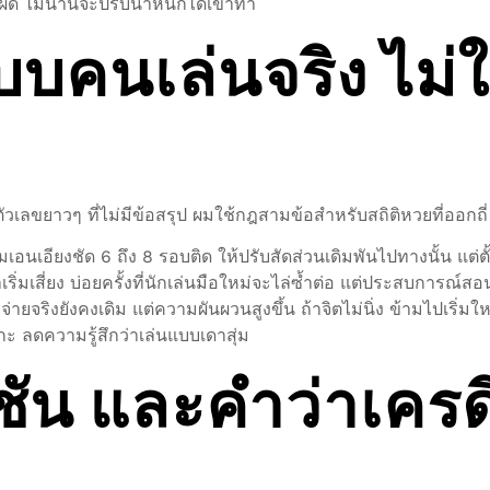
ิด ไม่นานจะปรับน้ำหนักได้เข้าท่า
บบคนเล่นจริง ไม่ใช
ตัวเลขยาวๆ ที่ไม่มีข้อสรุป ผมใช้กฎสามข้อสำหรับสถิติหวยที่ออกถี่ เช
ามเอนเอียงชัด 6 ถึง 8 รอบติด ให้ปรับสัดส่วนเดิมพันไปทางนั้น แต
เริ่มเสี่ยง บ่อยครั้งที่นักเล่นมือใหม่จะไล่ซ้ำต่อ แต่ประสบการ
การจ่ายจริงยังคงเดิม แต่ความผันผวนสูงขึ้น ถ้าจิตไม่นิ่ง ข้ามไปเริ่
รรกะ ลดความรู้สึกว่าเล่นแบบเดาสุ่ม
ัน และคำว่าเครดิ