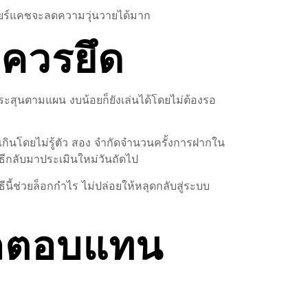
ลียร์แคชจะลดความวุ่นวายได้มาก
่ควรยึด
ะสุนตามแผน งบน้อยก็ยังเล่นได้โดยไม่ต้องรอ
เกินโดยไม่รู้ตัว สอง จำกัดจำนวนครั้งการฝากใน
ิธีกลับมาประเมินใหม่วันถัดไป
ิธีนี้ช่วยล็อกกำไร ไม่ปล่อยให้หลุดกลับสู่ระบบ
 ผลตอบแทน