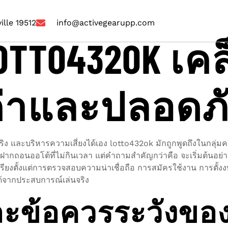
ille 19512
info@activegearupp.com
TTO432OK เคล็
มค่าและปลอดภ
ริง และบริหารความเสี่ยงได้เอง lotto432ok มักถูกพูดถึงในกลุ่มค
ากถอนออโต้ที่ไม่กินเวลา แต่คำถามสำคัญกว่าคือ จะเริ่มต้นอย่
เรียงตั้งแต่การตรวจสอบความน่าเชื่อถือ การสมัครใช้งาน การตั้ง
ได้จากประสบการณ์เล่นจริง
ละข้อควรระวังขอ