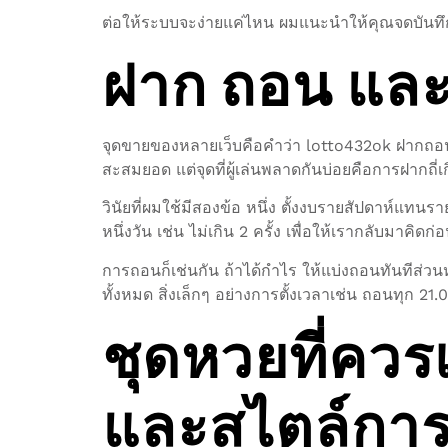
ต่อให้ระบบจะง่ายแค่ไหน ผมแนะนำให้คุณจดบันทึกร
ฝาก ถอน และว
จุดขายของหลายเว็บคือคำว่า lotto432ok ฝากถอนอ
สะสมยอด แต่จุดที่ผู้เล่นพลาดกันบ่อยคือการฝากถี่เ
วินัยที่ผมใช้มีสองข้อ หนึ่ง ตั้งงบรายสัปดาห์แท
หนึ่งวัน เช่น ไม่เกิน 2 ครั้ง เพื่อให้เรากลับมา
การถอนก็เช่นกัน ถ้าได้กำไร ให้แบ่งถอนทันทีส่วนหนึ่
ทั้งหมด สิ่งเล็กๆ อย่างการตั้งเวลาเช่น ถอนทุก 21
ชุดหวยที่ควร
และสไตล์การ