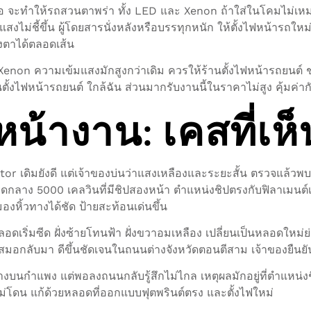
่ำพอ จะทำให้รถสวนตาพร่า ทั้ง LED และ Xenon ถ้าใส่ในโคมไม่เหมา
แสงไม่ชี้ขึ้น ผู้โดยสารนั่งหลังหรือบรรทุกหนัก ให้ตั้งไฟหน้ารถ
ยงตาได้ตลอดเส้น
้ง Xenon ความเข้มแสงมักสูงกว่าเดิม ควรให้ร้านตั้งไฟหน้ารถยนต์ 
ตั้งไฟหน้ารถยนต์ ใกล้ฉัน ส่วนมากรับงานนี้ในราคาไม่สูง คุ้มค่
้างาน: เคสที่เห็
ctor เดิมยังดี แต่เจ้าของบ่นว่าแสงเหลืองและระยะสั้น ตรวจแล้ว
กลาง 5000 เคลวินที่มีชิปสองหน้า ตำแหน่งชิปตรงกับฟิลาเมนต์เด
งหิ้วทางได้ชัด ป้ายสะท้อนเด่นขึ้น
อดเริ่มซีด ฝั่งซ้ายโทนฟ้า ฝั่งขวาอมเหลือง เปลี่ยนเป็นหลอดใหม่
เสมอกลับมา ดีขึ้นชัดเจนในถนนต่างจังหวัดตอนตีสาม เจ้าของยืนย
งบนกำแพง แต่พอลงถนนกลับรู้สึกไม่ไกล เหตุผลมักอยู่ที่ตำแหน่
งไม่โดน แก้ด้วยหลอดที่ออกแบบฟุตพรินต์ตรง และตั้งไฟใหม่