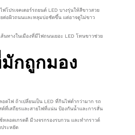
ไฟโปรเจคเตอร์รถยนต์ LED บางรุ่นให้สีขาวสวย
ต่อผิวถนนและหลุมบ่อชัดขึ้น แต่อาจดูไม่ขาว
้าเส้นทางในเมืองที่มีไฟถนนเยอะ LED โทนขาวช่วย
่มักถูกมอง
ดไฟ ถ้าเปลี่ยนเป็น LED ที่กินไฟต่ำกว่ามาก รถ
์ที่เสถียรและสายไฟที่แน่น ป้องกันน้ำและการสั่น
รใช้หลอดเกรดดี มีวงจรกรองรบกวน และทำกราวด์
บบประหยัด