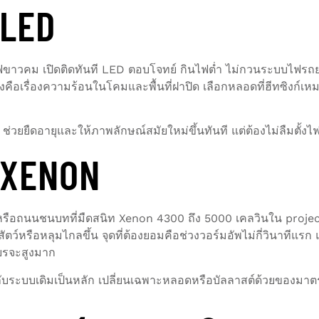
 LED
ไฟขาวคม เปิดติดทันที LED ตอบโจทย์ กินไฟต่ำ ไม่กวนระบบไฟรถยน
วังคือเรื่องความร้อนในโคมและพื้นที่ฝาปิด เลือกหลอดที่ฮีทซิงก์
ช่วยยืดอายุและให้ภาพลักษณ์สมัยใหม่ขึ้นทันที แต่ต้องไม่ลืมตั้งไ
 XENON
 หรือถนนชนบทที่มืดสนิท Xenon 4300 ถึง 5000 เคลวินใน proj
็นสัตว์หรือหลุมไกลขึ้น จุดที่ต้องยอมคือช่วงวอร์มอัพไม่กี่วินาที
ียรจะสูงมาก
ับระบบเดิมเป็นหลัก เปลี่ยนเฉพาะหลอดหรือบัลลาสต์ด้วยของมาตร