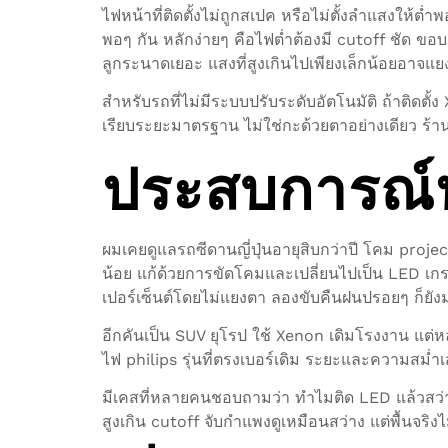
ไฟหน้าที่ติดตั้งไม่ถูกสเปค หรือไม่ตั้งลำแสงให้ต
พอๆ กัน หลักง่ายๆ คือไฟต่ำต้องมี cutoff ชัด ขอบ
ลูกระนาดเยอะ แสงที่สูงเกินไปเพียงเล็กน้อยอาจแ
สำหรับรถที่ไม่มีระบบปรับระดับอัตโนมัติ ถ้าติดตั
เรียบระยะมาตรฐาน ไม่ใช่กะด้วยตาอย่างเดียว ร้าน
ประสบการณ์หน
ผมเคยดูแลรถซีดานญี่ปุ่นอายุสิบกว่าปี โคม proje
น้อย แก้ด้วยการขัดโคมและเปลี่ยนไปเป็น LED เกรด
เปอร์เซ็นต์โดยไม่แยงตา ลองขับคืนฝนปรอยๆ ก็ยังมอ
อีกคันเป็น SUV ยุโรป ใช้ Xenon เดิมโรงงาน แต่หล
ไฟ philips รุ่นที่ตรงเบอร์เดิม ระยะและความสม่ำ
มีเคสที่หลายคนชอบถามว่า ทำไมติด LED แล้วสว่า
สูงเกิน cutoff จับกำแพงดูเหมือนสว่าง แต่พื้นจริ