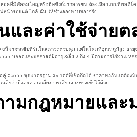
หลอดที่มีพัดลมใหญ่หรือฮีทซิงก์ยาวอาจชน ต้องเลือกแบบที่พอดีโคม
านไฟหน้ารถยนต์ ใกล้ ฉัน ให้ช่างลองทาบของจริง
านและค่าใช้จ่ายต
ี้มาจากชิปที่รันในสภาวะควบคุม แต่ในโคมที่อุณหภูมิสูง อายุจร
น Xenon หลอดและบัลลาสต์มีอายุเฉลี่ย 2 ถึง 4 ปีตามการใช้งาน หลอด
อคู่ Xenon ชุดมาตรฐาน 35 วัตต์ที่เชื่อถือได้ ราคาพอกันแต่ต้องน
าเฉลี่ยต่อปีและความเสี่ยงการเสียกลางทางเข้าไว้ด้วย
งตามกฎหมายและ