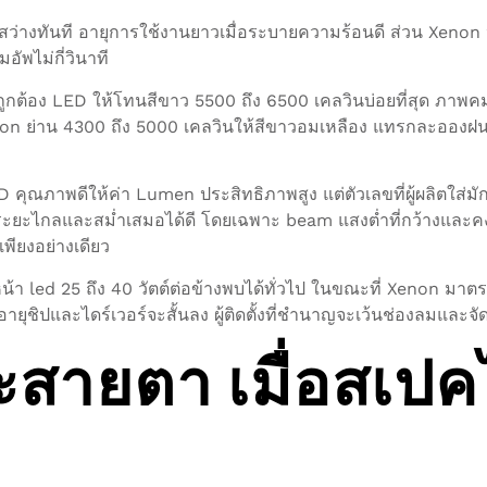
ดสว่างทันที อายุการใช้งานยาวเมื่อระบายความร้อนดี ส่วน Xeno
อัพไม่กี่วินาที
รถถูกต้อง LED ให้โทนสีขาว 5500 ถึง 6500 เคลวินบ่อยที่สุด ภา
ย่าน 4300 ถึง 5000 เคลวินให้สีขาวอมเหลือง แทรกละอองฝนดีกว่าเ
ุณภาพดีให้ค่า Lumen ประสิทธิภาพสูง แต่ตัวเลขที่ผู้ผลิตใส่มัก
ระยะไกลและสม่ำเสมอได้ดี โดยเฉพาะ beam แสงต่ำที่กว้างและคงที
ียงอย่างเดียว
้า led 25 ถึง 40 วัตต์ต่อข้างพบได้ทั่วไป ในขณะที่ Xenon มาต
น อายุชิปและไดร์เวอร์จะสั้นลง ผู้ติดตั้งที่ชำนาญจะเว้นช่องลมแล
ละสายตา เมื่อสเปค