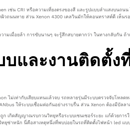
umen เช่น CRI หรือความเที่ยงตรงของสี และรูปแบบลำแสงบนถนน 
ยดผิวถนนหาย ส่วน Xenon 4300 เคลวินมักให้คอนทราสต์ดี เห็นรอย
ความเมื่อยล้า การขับนานๆ จะรู้สึกสบายตากว่า ในทางกลับกัน ถ
บและงานติดตั้งที
on ไม่เท่ากับเสียบแทนแล้วจบ รถหลายรุ่นมีระบบตรวจจับโหลดหลอ
bus ให้ระบบเชื่อมต่อกันอย่างราบรื่น ส่วน Xenon ต้องมีบัลลาสต
คาถูก เกิดสัญญาณรบกวนวิทยุหรือระบบเซนเซอร์ระยะ แก้ด้วยกา
ทยุซ่าหนัก นี่คือสาเหตุหนึ่งที่พบบ่อยในรถที่ติดตั้งไฟหน้า led แ