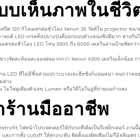
บบเห็นภาพในชีวิต
ถสปีด 120 กิโลเมตรต่อชั่วโมง Xenon 35 วัตต์ใน projector ขน
พ้ LED เกรดท็อปบางรุ่นที่ออกแบบตำแหน่งชิปดีมาก ต่างกันไม่เก
โลเมตรต่อชั่วโมง LED โทน 5500 ถึง 6000 เคลวินอ่านป้ายชัดกว
วจัดสะท้อนละอองฝนมากกว่า Xenon 4300 เคลวินเล็กน้อย การ
 LED ที่ไม่มีชิ้นส่วนเปราะบางและฮีทซิงก์แน่นหนา ทนกว่าหลอด X
่ต่าง
 ไม่ใช่ดูเพียงตัวเลข Lumen หรือวิดีโอในอู่ที่ถ่ายบนกำแพง
้าร้านมืออาชีพ
retrofit ไฟหน้าโปรเจคเตอร์ให้กับรถที่เดิมเป็นรีเฟล็กเตอร์ งานน
และการตั้ง cutoff ให้ตรงระดับ ติดตั้งเองผิดเพียงไม่กี่มิลลิเมตร