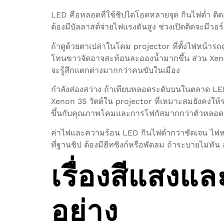
LED คือหลอดที่ใช้ชิปไดโอดหลายจุด กินไฟต่ำ ติ
ต้องมีบัลลาสต์จ่ายไฟแรงดันสูง ช่วงเปิดติดจะมีวอร์ม
ถ้าดูด้วยตาเปล่าในโคม projector ที่ตั้งไฟหน้า
โทนขาวจัดอาจสะท้อนละอองน้ำมากขึ้น ส่วน Xenon 
จะรู้สึกแตกต่างมากกว่าคนขับในเมือง
กำลังส่องสว่าง ถ้าเทียบหลอดระดับบนในตลาด LED ค
Xenon 35 วัตต์ใน projector ที่เหมาะสมยังคงให้
ขึ้นกับคุณภาพโคมและการโฟกัสมากกว่าตัวหลอดเพ
ค่าไฟและความร้อน LED กินไฟต่ำกว่าชัดเจน ไฟหน
ที่ฐานชิป ต้องมีฮีทซิงก์หรือพัดลม ถ้าระบายไม่ทั
เรื่องสีแสงแ
อย่าง