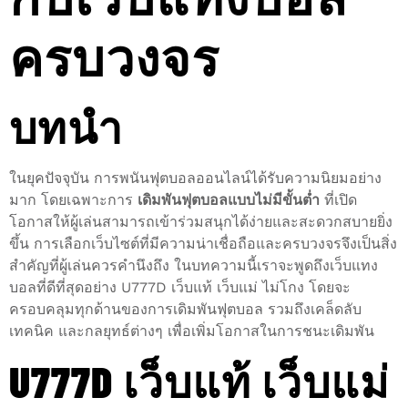
ครบวงจร
บทนำ
ในยุคปัจจุบัน การพนันฟุตบอลออนไลน์ได้รับความนิยมอย่าง
มาก โดยเฉพาะการ
เดิมพันฟุตบอลแบบไม่มีขั้นต่ำ
ที่เปิด
โอกาสให้ผู้เล่นสามารถเข้าร่วมสนุกได้ง่ายและสะดวกสบายยิ่ง
ขึ้น การเลือกเว็บไซต์ที่มีความน่าเชื่อถือและครบวงจรจึงเป็นสิ่ง
สำคัญที่ผู้เล่นควรคำนึงถึง ในบทความนี้เราจะพูดถึงเว็บแทง
บอลที่ดีที่สุดอย่าง U777D เว็บแท้ เว็บแม่ ไม่โกง โดยจะ
ครอบคลุมทุกด้านของการเดิมพันฟุตบอล รวมถึงเคล็ดลับ
เทคนิค และกลยุทธ์ต่างๆ เพื่อเพิ่มโอกาสในการชนะเดิมพัน
U777D เว็บแท้ เว็บแม่