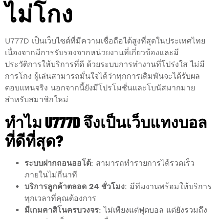
ไม่โกง
U777D เป็นเว็บไซต์ที่มีความเชื่อถือได้สูงที่สุดในประเทศไทย
เนื่องจากมีการรับรองจากหน่วยงานที่เกี่ยวข้องและมี
ประวัติการให้บริการที่ดี ด้วยระบบการทำงานที่โปร่งใส ไม่มี
การโกง ผู้เล่นสามารถมั่นใจได้ว่าทุกการเดิมพันจะได้รับผล
ตอบแทนจริง นอกจากนี้ยังมีโปรโมชั่นและโบนัสมากมาย
สำหรับสมาชิกใหม่
ทำไม U777D จึงเป็นเว็บแทงบอล
ที่ดีที่สุด?
ระบบฝากถอนออโต้
: สามารถทำรายการได้รวดเร็ว
ภายในไม่กี่นาที
บริการลูกค้าตลอด 24 ชั่วโมง
: มีทีมงานพร้อมให้บริการ
ทุกเวลาที่คุณต้องการ
มีเกมคาสิโนครบวงจร
: ไม่เพียงแต่ฟุตบอล แต่ยังรวมถึง