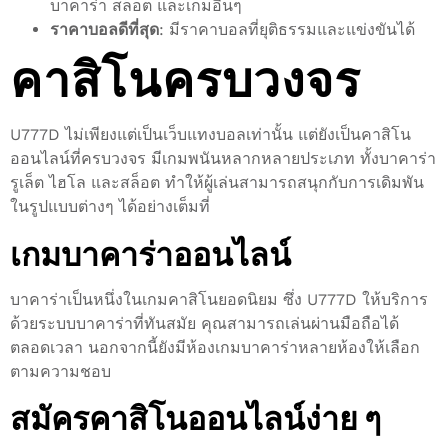
บาคาร่า สล็อต และเกมอื่นๆ
ราคาบอลดีที่สุด
: มีราคาบอลที่ยุติธรรมและแข่งขันได้
คาสิโนครบวงจร
U777D ไม่เพียงแต่เป็นเว็บแทงบอลเท่านั้น แต่ยังเป็นคาสิโน
ออนไลน์ที่ครบวงจร มีเกมพนันหลากหลายประเภท ทั้งบาคาร่า
รูเล็ต ไฮโล และสล็อต ทำให้ผู้เล่นสามารถสนุกกับการเดิมพัน
ในรูปแบบต่างๆ ได้อย่างเต็มที่
เกมบาคาร่าออนไลน์
บาคาร่าเป็นหนึ่งในเกมคาสิโนยอดนิยม ซึ่ง U777D ให้บริการ
ด้วยระบบบาคาร่าที่ทันสมัย คุณสามารถเล่นผ่านมือถือได้
ตลอดเวลา นอกจากนี้ยังมีห้องเกมบาคาร่าหลายห้องให้เลือก
ตามความชอบ
สมัครคาสิโนออนไลน์ง่าย ๆ