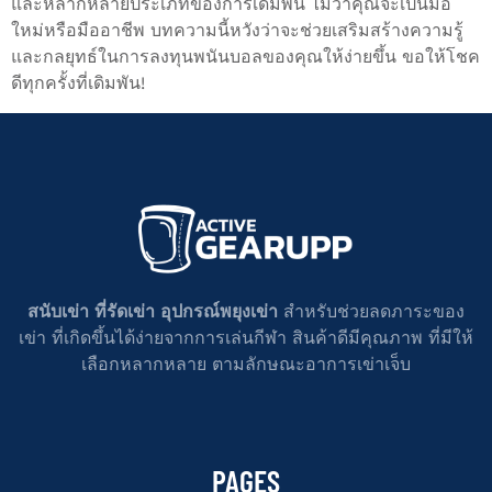
และหลากหลายประเภทของการเดิมพัน ไม่ว่าคุณจะเป็นมือ
ใหม่หรือมืออาชีพ บทความนี้หวังว่าจะช่วยเสริมสร้างความรู้
และกลยุทธ์ในการลงทุนพนันบอลของคุณให้ง่ายขึ้น ขอให้โชค
ดีทุกครั้งที่เดิมพัน!
สนับเข่า ที่รัดเข่า อุปกรณ์พยุงเข่า
สำหรับช่วยลดภาระของ
เข่า ที่เกิดขึ้นได้ง่ายจากการเล่นกีฬา สินค้าดีมีคุณภาพ ที่มีให้
เลือกหลากหลาย ตามลักษณะอาการเข่าเจ็บ
PAGES