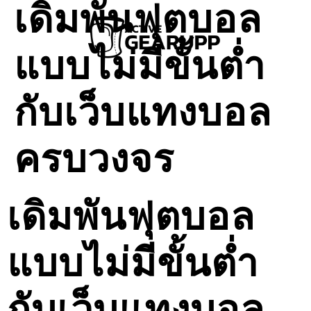
เดิมพันฟุตบอล
แบบไม่มีขั้นต่ำ
กับเว็บแทงบอล
ครบวงจร
เดิมพันฟุตบอล
แบบไม่มีขั้นต่ำ
กับเว็บแทงบอล