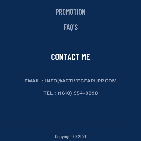
PROMOTION
FAQ'S
CONTACT ME
EMAIL :
INFO@ACTIVEGEARUPP.COM
TEL : (1610) 954-0098
Copyright © 2021