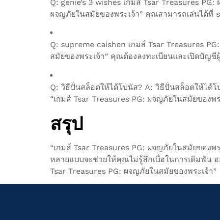
Q: genie’s 3 wishes เกมส์ Tsar Treasures PG: 
ผจญภัยในสมัยของพระเจ้า” คุณสามารถเล่นได้ที่
Q: supreme caishen เกมส์ Tsar Treasures PG: 
สมัยของพระเจ้า” คุณต้องลงทะเบียนและเปิดบัญชีผู
Q: วิธีปั่นสล็อตให้ได้โบนัส? A: วิธีปั่นสล็อตให
“เกมส์ Tsar Treasures PG: ผจญภัยในสมัยของพร
สรุป
“เกมส์ Tsar Treasures PG: ผจญภัยในสมัยของพระเจ้
หลายแบบจะช่วยให้คุณไม่รู้สึกเบื่อในการเดิมพั
Tsar Treasures PG: ผจญภัยในสมัยของพระเจ้า”