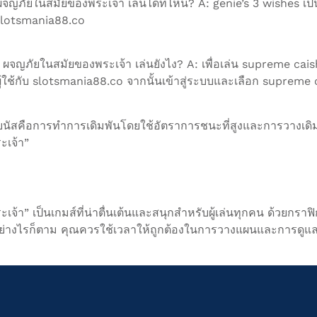
ผจญภัยในสมัยของพระเจ้า เล่นได้ที่ไหน? A: genie’s 3 wishes เ
 slotsmania88.co
ผจญภัยในสมัยของพระเจ้า เล่นยังไง? A: เพื่อเล่น supreme cai
้ใช้กับ slotsmania88.co จากนั้นเข้าสู่ระบบและเลือก supreme 
้ได้โบนัสคือการทำการเดิมพันโดยใช้อัตราการชนะที่สูงและการวางเดิ
ะเจ้า”
า” เป็นเกมส์ที่น่าตื่นเต้นและสนุกสำหรับผู้เล่นทุกคน ด้วยกราฟิ
น อย่างไรก็ตาม คุณควรใช้เวลาให้ถูกต้องในการวางแผนและการดูแ