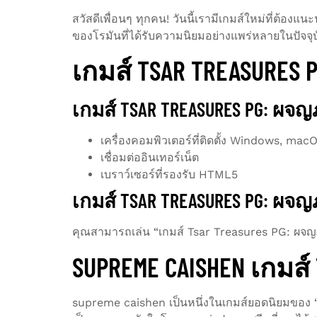
สวัสดีเพื่อนๆ ทุกคน! วันนี้เรามีเกมส์ใหม่ที่ต้
ของโรมันที่ได้รับความนิยมอย่างแพร่หลายในปัจจุบ
เกมส์ TSAR TREASURES
เกมส์ TSAR TREASURES PG: ผ
เครื่องคอมพิวเตอร์ที่ติดตั้ง Windows, mac
เชื่อมต่ออินเทอร์เน็ต
เบราว์เซอร์ที่รองรับ HTML5
เกมส์ TSAR TREASURES PG: ผจญ
คุณสามารถเล่น “เกมส์ Tsar Treasures PG: ผจญภ
SUPREME CAISHEN เกมส
supreme caishen เป็นหนึ่งในเกมส์ยอดนิยมของ 