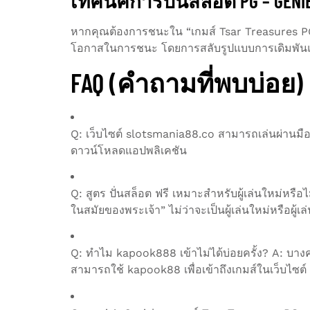
เทคนิคการปั่นสล็อต PG – GENIE
หากคุณต้องการชนะใน “เกมส์ Tsar Treasures PG: 
โอกาสในการชนะ โดยการสลับรูปแบบการเดิมพันและก
FAQ (คำถามที่พบบ่อย)
Q: เว็บไซต์ slotsmania88.co สามารถเล่นผ่านมือถ
ดาวน์โหลดแอปพลิเคชัน
Q: สูตร ปั่นสล็อต ฟรี เหมาะสำหรับผู้เล่นใหม่หรื
ในสมัยของพระเจ้า” ไม่ว่าจะเป็นผู้เล่นใหม่หรือผู้
Q: ทำไม kapook888 เข้าไม่ได้บ่อยครั้ง? A: บ
สามารถใช้ kapook88 เพื่อเข้าถึงเกมส์ในเว็บไซต์