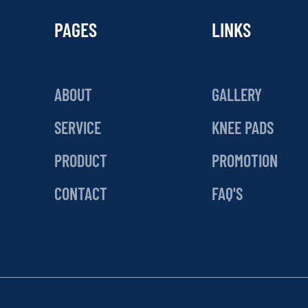
PAGES
LINKS
ABOUT
GALLERY
SERVICE
KNEE PADS
PRODUCT
PROMOTION
CONTACT
FAQ'S