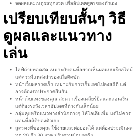
จดผลและเหตุผลทุกงวด เพื่ออัปเดตสูตรของตัวเอง
เปรียบเทียบสั้นๆ วิธี
ดูผลและแนวทาง
เล่น
ไลฟ์ถ่ายทอดสด เหมาะกับคนที่อยากเห็นผลแบบเรียลไทม์
แต่ควรมีแหล่งสำรองเมื่อติดขัด
หน้าเว็บผลรวดเร็ว เหมาะกับการเก็บเลขไปลงสถิติ แต่
อาจต้องรอประกาศยืนยัน
หน้าเว็บแทงของคุณ สะดวกเรื่องเคลียร์บิลและถอนเงิน
แต่ต้องระวังเวลาอัปเดตที่ต่างกันเล็กน้อย
กลุ่มคุยหรือแนวทางสำนักต่างๆ ให้ไอเดียเพิ่ม แต่ไม่ควร
แทนที่สถิติของตัวเอง
สูตรคงที่ของคุณ ใช้ง่ายและต่อยอดได้ แต่ต้องประเมินผล
ทุก 20 ถึง 30 งวด ปรับตามข้อมูลจริง