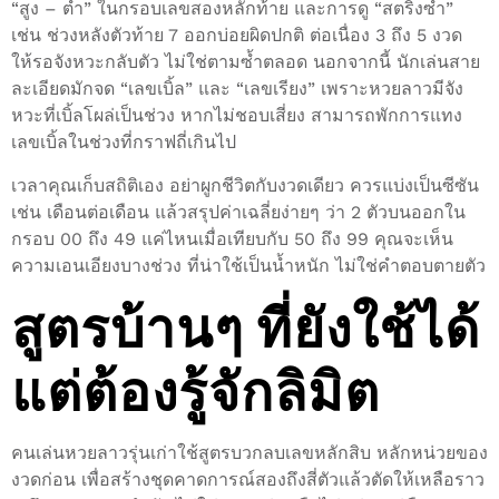
“สูง – ต่ำ” ในกรอบเลขสองหลักท้าย และการดู “สตริงซ้ำ”
เช่น ช่วงหลังตัวท้าย 7 ออกบ่อยผิดปกติ ต่อเนื่อง 3 ถึง 5 งวด
ให้รอจังหวะกลับตัว ไม่ใช่ตามซ้ำตลอด นอกจากนี้ นักเล่นสาย
ละเอียดมักจด “เลขเบิ้ล” และ “เลขเรียง” เพราะหวยลาวมีจัง
หวะที่เบิ้ลโผล่เป็นช่วง หากไม่ชอบเสี่ยง สามารถพักการแทง
เลขเบิ้ลในช่วงที่กราฟถี่เกินไป
เวลาคุณเก็บสถิติเอง อย่าผูกชีวิตกับงวดเดียว ควรแบ่งเป็นซีซัน
เช่น เดือนต่อเดือน แล้วสรุปค่าเฉลี่ยง่ายๆ ว่า 2 ตัวบนออกใน
กรอบ 00 ถึง 49 แค่ไหนเมื่อเทียบกับ 50 ถึง 99 คุณจะเห็น
ความเอนเอียงบางช่วง ที่น่าใช้เป็นน้ำหนัก ไม่ใช่คำตอบตายตัว
สูตรบ้านๆ ที่ยังใช้ได้
แต่ต้องรู้จักลิมิต
คนเล่นหวยลาวรุ่นเก่าใช้สูตรบวกลบเลขหลักสิบ หลักหน่วยของ
งวดก่อน เพื่อสร้างชุดคาดการณ์สองถึงสี่ตัวแล้วตัดให้เหลือราว