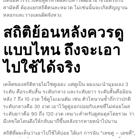
แต่ข้อควรระวังคือสูตรที่ได้ผลกับลาวพัฒนาอาจไม่ตรงกับ
สามัคคี ต้องแยกสถิติคนละหมวด ไม่เช่นนั้นจะเกิดสัญญาณ
หลอกและวางแผนผิดจังหวะ
สถิติย้อนหลังควรดู
แบบไหน ถึงจะเอา
ไปใช้ได้จริง
เคล็ดของสถิติหวยไม่ใช่ดูเยอะ แต่ดูเป็น ผมแนะนำมุมมอง 3
ระดับ คือระดับสั้น ระดับกลาง และระดับยาว ระดับสั้นคือย้อน
หลัง 7 ถึง 10 งวด ใช้ดูโมเมนตัม เช่น ตัวไหนวนซ้ำถี่กว่าปกติ
ระดับกลางคือ 30 งวด เอาไว้ดูคู่ออกบ่อยกับเลขที่ไม่ค่อยโผล่
ระดับยาวคือ 90 ถึง 120 งวด เหมาะสำหรับดูสมดุลโดยรวม ว่า
มีเลขใดโดนดึงให้กลับมาถี่ขึ้นหลังจากหายหน้าไปนาน
สถิติที่ผมเห็นว่าเอาไปใช้ได้บ่อย ได้แก่ การนับ “เลขคู่ – เลขคี่”,