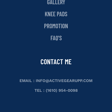
GALLERY
KNEE PADS
PROMOTION
FAQ'S
CONTACT ME
EMAIL :
INFO@ACTIVEGEARUPP.COM
TEL : (1610) 954-0098