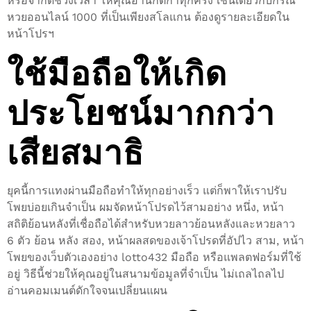
หรือจำกัดช่วงเวลา ให้คุณอ่านกติกาทุกครั้ง เช่นเดียวกับกรณี
หวยออนไลน์ 1000 ที่เป็นเพียงสโลแกน ต้องดูรายละเอียดใน
หน้าโปรฯ
ใช้มือถือให้เกิด
ประโยชน์มากกว่า
เสียสมาธิ
ยุคนี้การแทงผ่านมือถือทำให้ทุกอย่างเร็ว แต่ก็พาให้เราปรับ
โพยบ่อยเกินจำเป็น ผมจัดหน้าโปรดไว้สามอย่าง หนึ่ง, หน้า
สถิติย้อนหลังที่เชื่อถือได้สำหรับหวยลาวย้อนหลังและหวยลาว
6 ตัว ย้อน หลัง สอง, หน้าผลสดของเจ้าโปรดที่อัปไว สาม, หน้า
โพยของเว็บตัวเองอย่าง lotto432 มือถือ หรือแพลตฟอร์มที่ใช้
อยู่ วิธีนี้ช่วยให้คุณอยู่ในสนามข้อมูลที่จำเป็น ไม่เถลไถลไป
อ่านคอมเมนต์ดักใจจนเปลี่ยนแผน