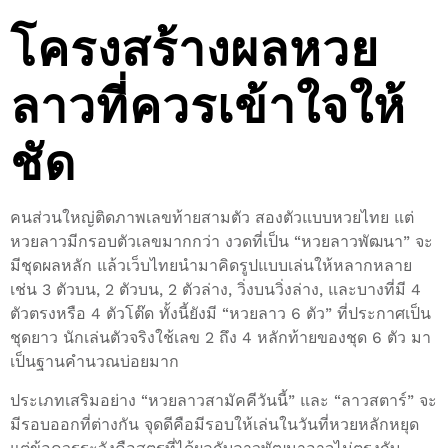
โครงสร้างผลหวย
ลาวที่ควรเข้าใจให้
ชัด
คนส่วนใหญ่ติดภาพเลขท้ายสามตัว สองตัวแบบหวยไทย แต่
หวยลาวมีกรอบตัวเลขมากกว่า งวดที่เป็น “หวยลาวพัฒนา” จะ
มีชุดผลหลัก แล้วเว็บไทยนำมาคิดรูปแบบเล่นให้หลากหลาย
เช่น 3 ตัวบน, 2 ตัวบน, 2 ตัวล่าง, วิ่งบนวิ่งล่าง, และบางที่มี 4
ตัวตรงหรือ 4 ตัวโต๊ด ทั้งนี้ยังมี “หวยลาว 6 ตัว” ที่ประกาศเป็น
ชุดยาว นักเล่นตัวจริงใช้เลข 2 ถึง 4 หลักท้ายของชุด 6 ตัว มา
เป็นฐานคำนวณบ่อยมาก
ประเภทเสริมอย่าง “หวยลาวสามัคคีวันนี้” และ “ลาวสตาร์” จะ
มีรอบออกที่ต่างกัน จุดดีคือมีรอบให้เล่นในวันที่หวยหลักหยุด