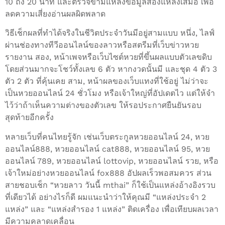
10 ถึง 20 นาที และตรวจข้ามแหล่งข้อมูลสองแหล่งเสมอ เพื่อ
ลดความเสี่ยงอ่านผลผิดพลาด
วิธีเช็กผลที่ทำได้จริงในชีวิตประจำวันมีอยู่สามแบบ หนึ่ง, ไลฟ์
ผ่านช่องทางทีวีออนไลน์ของลาวหรือสตรีมที่เว็บข่าวหวย
รายงาน สอง, หน้าเพจหรือเว็บไซต์หวยที่ขึ้นผลแบบตัวเลขดิบ
โดยส่วนมากจะโชว์ทั้งเลข 6 ตัว หากงวดนั้นมี และชุด 4 ตัว 3
ตัว 2 ตัว ที่คุ้นเคย สาม, หน้าผลของเว็บแทงที่ใช้อยู่ ไม่ว่าจะ
เป็นหวยออนไลน์ 24 ชั่วโมง หรือเจ้าใหญ่ที่อัปเดตไว แต่ให้จำ
ไว้ว่าถ้าเห็นความต่างของตัวเลข ให้รอประกาศยืนยันรอบ
สุดท้ายอีกครั้ง
หลายเว็บที่คนไทยรู้จัก เช่นเว็บตระกูลหวยออนไลน์ 24, หวย
ออนไลน์888, หวยออนไลน์ cat888, หวยออนไลน์ 95, หวย
ออนไลน์ 789, หวยออนไลน์ lottovip, หวยออนไลน์ รวย, หรือ
เจ้าใหม่อย่างหวยออนไลน์ fox888 อัปผลเร็วพอสมควร ส่วน
สายชอบเช็ก “หวยลาว วันนี้ mthai” ก็ใช้เป็นแหล่งอ้างอิงรวบ
ที่เดียวได้ อย่างไรก็ดี ผมแนะนำว่าให้คุณมี “แหล่งประจำ 2
แหล่ง” และ “แหล่งสำรอง 1 แหล่ง” ติดเครื่อง เพื่อเทียบผลเวลา
มีความคลาดเคลื่อน