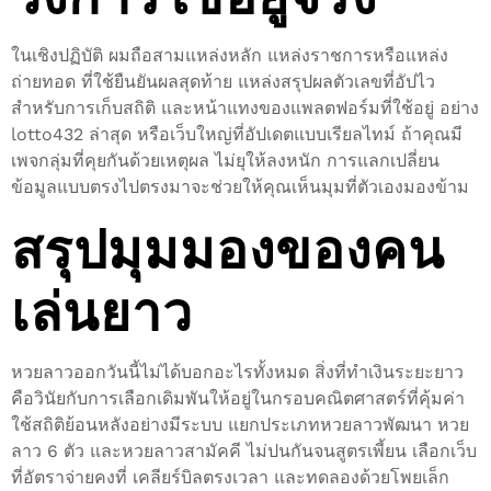
ในเชิงปฏิบัติ ผมถือสามแหล่งหลัก แหล่งราชการหรือแหล่ง
ถ่ายทอด ที่ใช้ยืนยันผลสุดท้าย แหล่งสรุปผลตัวเลขที่อัปไว
สำหรับการเก็บสถิติ และหน้าแทงของแพลตฟอร์มที่ใช้อยู่ อย่าง
lotto432 ล่าสุด หรือเว็บใหญ่ที่อัปเดตแบบเรียลไทม์ ถ้าคุณมี
เพจกลุ่มที่คุยกันด้วยเหตุผล ไม่ยุให้ลงหนัก การแลกเปลี่ยน
ข้อมูลแบบตรงไปตรงมาจะช่วยให้คุณเห็นมุมที่ตัวเองมองข้าม
สรุปมุมมองของคน
เล่นยาว
หวยลาวออกวันนี้ไม่ได้บอกอะไรทั้งหมด สิ่งที่ทำเงินระยะยาว
คือวินัยกับการเลือกเดิมพันให้อยู่ในกรอบคณิตศาสตร์ที่คุ้มค่า
ใช้สถิติย้อนหลังอย่างมีระบบ แยกประเภทหวยลาวพัฒนา หวย
ลาว 6 ตัว และหวยลาวสามัคคี ไม่ปนกันจนสูตรเพี้ยน เลือกเว็บ
ที่อัตราจ่ายคงที่ เคลียร์บิลตรงเวลา และทดลองด้วยโพยเล็ก