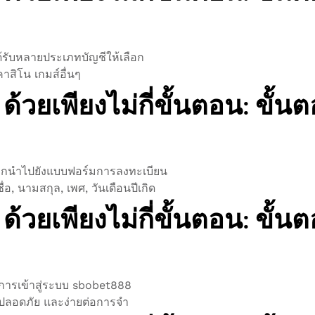
้รับหลายประเภทบัญชีให้เลือก
คาสิโน เกมส์อื่นๆ
ด้วยเพียงไม่กี่ขั้นตอน: ขั้นต
จะถูกนำไปยังแบบฟอร์มการลงทะเบียน
อ, นามสกุล, เพศ, วันเดือนปีเกิด
้วยเพียงไม่กี่ขั้นตอน: ขั้นตอนท
ในการเข้าสู่ระบบ sbobet888
ามปลอดภัย และง่ายต่อการจำ