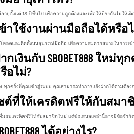
ายุตั้งแต่ 18 ปีขึ้นไป เพื่อความถูกต้องและเพื่อให้ป้องกันไม่ให้เ
ข้าใช้งานผ่านมือถือได้หรือไ
์โหลดและติดตั้งบนอุปกรณ์มือถือ เพื่อความสะดวกสบายในการเข้
ากเงินกับ SBOBET888 ใหม่ทุกค
ือไม่?
888 ทุกครั้งที่คุณเข้าสู่ระบบ คุณสามารถทำการแจ้งฝากได้ตามต้อ
ไซต์ที่ให้เครดิตฟรีให้กับสมาช
่มอบเครดิตฟรีให้กับสมาชิกใหม่ แต่ข้อเสนอเหล่านี้อาจมีข้อจำกั
BOBET888 ได้อย่างไร?