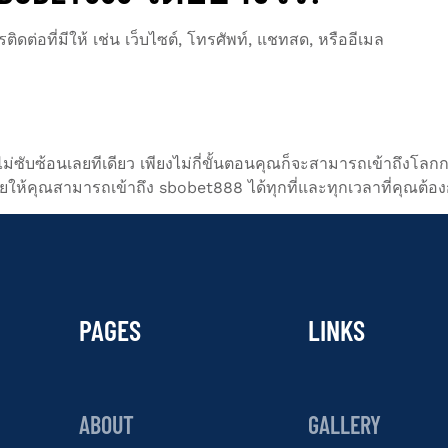
ต่อที่มีให้ เช่น เว็บไซต์, โทรศัพท์, แชทสด, หรืออีเมล
่ซับซ้อนเลยทีเดียว เพียงไม่กี่ขั้นตอนคุณก็จะสามารถเข้าถึง
ให้คุณสามารถเข้าถึง sbobet888 ได้ทุกที่และทุกเวลาที่คุณต้อ
PAGES
LINKS
ABOUT
GALLERY