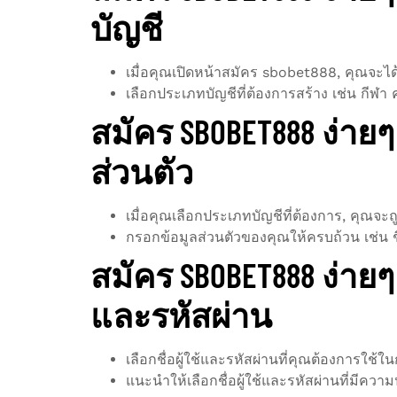
บัญชี
เมื่อคุณเปิดหน้าสมัคร sbobet888, คุณจะได
เลือกประเภทบัญชีที่ต้องการสร้าง เช่น กีฬา 
สมัคร SBOBET888 ง่ายๆ 
ส่วนตัว
เมื่อคุณเลือกประเภทบัญชีที่ต้องการ, คุณ
กรอกข้อมูลส่วนตัวของคุณให้ครบถ้วน เช่น ชื่
สมัคร SBOBET888 ง่ายๆ ด
และรหัสผ่าน
เลือกชื่อผู้ใช้และรหัสผ่านที่คุณต้องการใช้
แนะนำให้เลือกชื่อผู้ใช้และรหัสผ่านที่มีคว