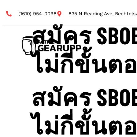
(1610) 954-0098
835 N Reading Ave, Bechtelsv
สมัคร SBOB
ไม่กี่ขั้นต
สมัคร SBOB
ไม่กี่ขั้นต