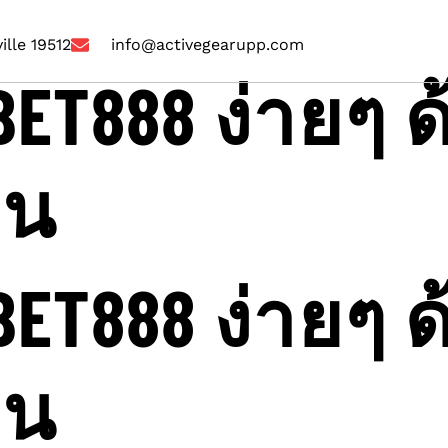
ille 19512
info@activegearupp.com
ET888 ง่ายๆ ด
อน
ET888 ง่ายๆ ด
อน