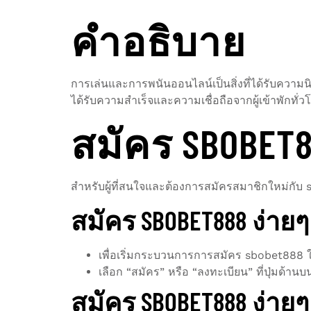
คำอธิบาย
การเล่นและการพนันออนไลน์เป็นสิ่งที่ได้รับความนิ
ได้รับความสำเร็จและความเชื่อถือจากผู้เข้าพักทั่ว
สมัคร SBOBET8
สำหรับผู้ที่สนใจและต้องการสมัครสมาชิกใหม่กับ 
สมัคร SBOBET888 ง่ายๆ ด
เพื่อเริ่มกระบวนการการสมัคร sbobet888 ใ
เลือก “สมัคร” หรือ “ลงทะเบียน” ที่ปุ่มด้า
สมัคร SBOBET888 ง่ายๆ 