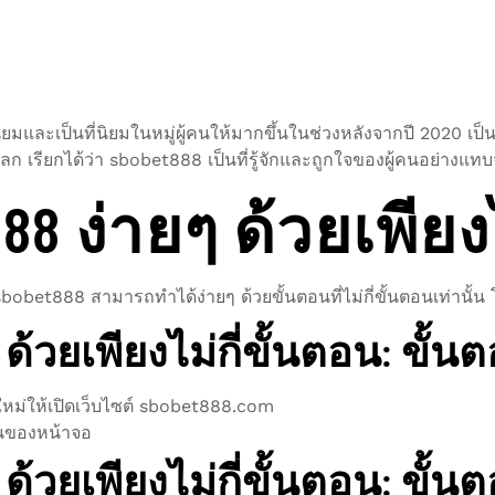
ยมและเป็นที่นิยมในหมู่ผู้คนให้มากขึ้นในช่วงหลังจากปี 2020 เป็
โลก เรียกได้ว่า sbobet888 เป็นที่รู้จักและถูกใจของผู้คนอย่างแทบ
88 ง่ายๆ ด้วยเพียง
sbobet888 สามารถทำได้ง่ายๆ ด้วยขั้นตอนที่ไม่กี่ขั้นตอนเท่า
้วยเพียงไม่กี่ขั้นตอน: ขั้นตอน
หม่ให้เปิดเว็บไซต์ sbobet888.com
นบนของหน้าจอ
ด้วยเพียงไม่กี่ขั้นตอน: ขั้น