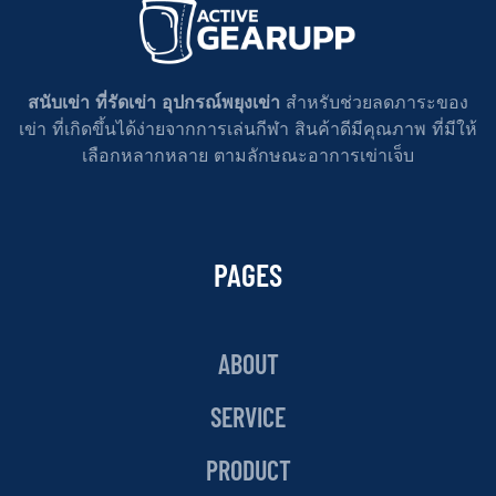
สนับเข่า ที่รัดเข่า อุปกรณ์พยุงเข่า
สำหรับช่วยลดภาระของ
เข่า ที่เกิดขึ้นได้ง่ายจากการเล่นกีฬา สินค้าดีมีคุณภาพ ที่มีให้
เลือกหลากหลาย ตามลักษณะอาการเข่าเจ็บ
PAGES
ABOUT
SERVICE
PRODUCT