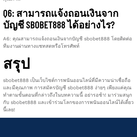
Q6: สามารถแจ้งถอนเงินจาก
บัญชี SBOBET888 ได้อย่างไร?
A6: คุณสามารถแจ้งถอนเงินจากบัญชี sbobet888 โดยติดต่อ
ทีมงานผ่านทางแชทสดหรือโทรศัพท์
สรุป
sbobet888 เป็นเว็บไซต์การพนันออนไลน์ที่มีความน่าเชื่อถือ
และมีคุณภาพ การสมัครบัญชี sbobet888 ง่ายๆ เพียงแค่คุณ
ทำตามขั้นตอนที่กล่าวถึงในบทความนี้ อย่ารอช้า! มาร่วมสนุก
กับ sbobet888 และเข้าร่วมโลกของการพนันออนไลน์ได้เดี๋ยว
นี้เลย!