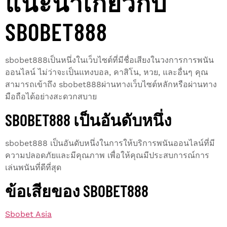
แนะนำเกี่ยวกับ
SBOBET888
sbobet888เป็นหนึ่งในเว็บไซต์ที่มีชื่อเสียงในวงการการพนัน
ออนไลน์ ไม่ว่าจะเป็นแทงบอล, คาสิโน, หวย, และอื่นๆ คุณ
สามารถเข้าถึง sbobet888ผ่านทางเว็บไซต์หลักหรือผ่านทาง
มือถือได้อย่างสะดวกสบาย
SBOBET888 เป็นอันดับหนึ่ง
sbobet888 เป็นอันดับหนึ่งในการให้บริการพนันออนไลน์ที่มี
ความปลอดภัยและมีคุณภาพ เพื่อให้คุณมีประสบการณ์การ
เล่นพนันที่ดีที่สุด
ข้อเสียของ SBOBET888
Sbobet Asia