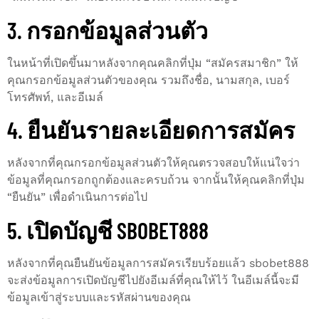
3. กรอกข้อมูลส่วนตัว
ในหน้าที่เปิดขึ้นมาหลังจากคุณคลิกที่ปุ่ม “สมัครสมาชิก” ให้
คุณกรอกข้อมูลส่วนตัวของคุณ รวมถึงชื่อ, นามสกุล, เบอร์
โทรศัพท์, และอีเมล์
4. ยืนยันรายละเอียดการสมัคร
หลังจากที่คุณกรอกข้อมูลส่วนตัวให้คุณตรวจสอบให้แน่ใจว่า
ข้อมูลที่คุณกรอกถูกต้องและครบถ้วน จากนั้นให้คุณคลิกที่ปุ่ม
“ยืนยัน” เพื่อดำเนินการต่อไป
5. เปิดบัญชี SBOBET888
หลังจากที่คุณยืนยันข้อมูลการสมัครเรียบร้อยแล้ว sbobet888
จะส่งข้อมูลการเปิดบัญชีไปยังอีเมล์ที่คุณให้ไว้ ในอีเมล์นี้จะมี
ข้อมูลเข้าสู่ระบบและรหัสผ่านของคุณ