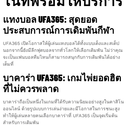
โนที่พร้อมให้บริการ
แทงบอล UFA365: สุดยอด
ประสบการณ์การเดิมพันกีฬา
UFA365 เปิดโอกาสให้ผู้เล่นแทงบอลได้ทั้งแบบเต็งและสเต็ป
นอกจากนี้ยังมีลีกฟุตบอลจากทั่วโลกให้เลือกเดิมพัน ไม่ว่าคุณ
จะเป็นแฟนบอลทีมไหนก็สามารถสนุกกับการเดิมพันได้อย่าง
เต็มที่
บาคาร่า UFA365: เกมไพ่ยอดฮิต
ที่ไม่ควรพลาด
บาคาร่าถือเป็นหนึ่งในเกมที่ได้รับความนิยมอย่างสูงในคาสิโน
ออนไลน์ ด้วยรูปแบบการเล่นง่ายและมีโอกาสในการชนะสูง
ทำให้ผู้เล่นหลายคนเลือกบาคาร่าที่ UFA365 เป็นจุดเริ่มต้น
สำหรับการเดิมพัน