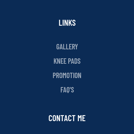
LINKS
GALLERY
KNEE PADS
PROMOTION
FAQ'S
CONTACT ME