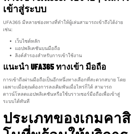
เข้าสู่ระบบ
UFA365 มีหลายช่องทางที่ทำให้ผู้เล่นสามารถเข้าถึงได้ง่าย
เช่น:
เว็บไซต์หลัก
แอปพลิเคชันบนมือถือ
ลิงค์สำรองสำหรับการเข้าใช้งาน
แนะนำ UFA365 ทางเข้า มือถือ
การเข้าถึงผ่านมือถือเป็นอีกหนึ่งทางเลือกที่สะดวกสบาย โดย
เฉพาะเมื่อคุณต้องการลงเดิมพันเมื่อไหร่ก็ได้ สามารถ
ดาวน์โหลดแอปพลิเคชันหรือใช้บราวเซอร์มือถือเพื่อเข้าสู่
ระบบได้ทันที
ประเภทของเกมคาสิ