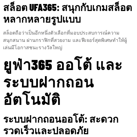
สล็อต UFA365: สนุกกับเกมสล็อต
หลากหลายรูปแบบ
สล็อตถือว่าเป็นอีกหนึ่งตัวเลือกที่มอบประสบการณ์ความ
สนุกสนาน ผ่านกราฟิกที่สวยงาม และฟีเจอร์สุดพิเศษทำให้ผู้
เล่นมีโอกาสชนะรางวัลใหญ่
ยูฟ่า365 ออโต้ และ
ระบบฝากถอน
อัตโนมัติ
ระบบฝากถอนออโต้: สะดวก
รวดเร็วและปลอดภัย