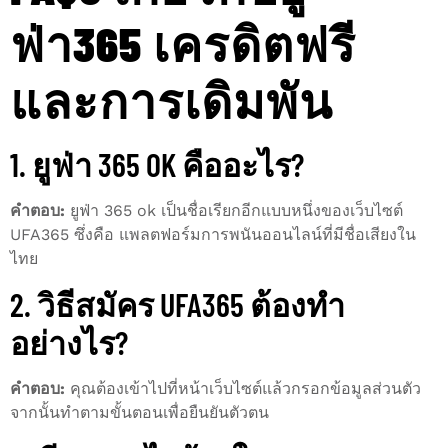
ฟ่า365 เครดิตฟรี
และการเดิมพัน
1. ยูฟ่า 365 OK คืออะไร?
คำตอบ:
ยูฟ่า 365 ok เป็นชื่อเรียกอีกแบบหนึ่งของเว็บไซต์
UFA365 ซึ่งคือ แพลตฟอร์มการพนันออนไลน์ที่มีชื่อเสียงใน
ไทย
2. วิธีสมัคร UFA365 ต้องทำ
อย่างไร?
คำตอบ:
คุณต้องเข้าไปที่หน้าเว็บไซต์แล้วกรอกข้อมูลส่วนตัว
จากนั้นทำตามขั้นตอนเพื่อยืนยันตัวตน