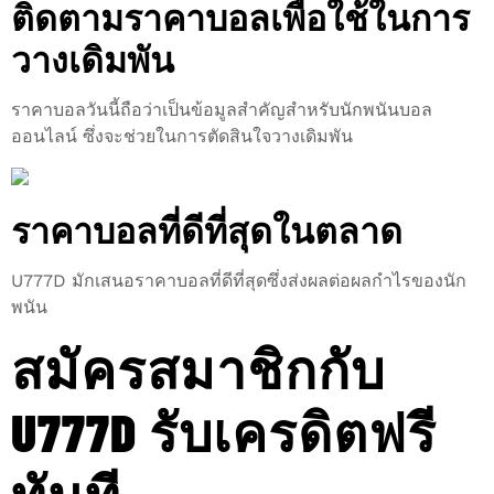
ติดตามราคาบอลเพื่อใช้ในการ
วางเดิมพัน
ราคาบอลวันนี้ถือว่าเป็นข้อมูลสำคัญสำหรับนักพนันบอล
ออนไลน์ ซึ่งจะช่วยในการตัดสินใจวางเดิมพัน
ราคาบอลที่ดีที่สุดในตลาด
U777D มักเสนอราคาบอลที่ดีที่สุดซึ่งส่งผลต่อผลกำไรของนัก
พนัน
สมัครสมาชิกกับ
U777D รับเครดิตฟรี
ทันที