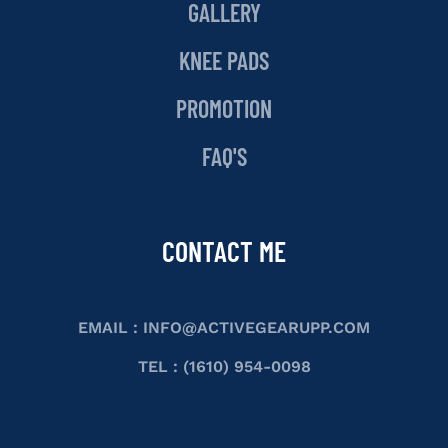
GALLERY
KNEE PADS
PROMOTION
FAQ'S
CONTACT ME
EMAIL :
INFO@ACTIVEGEARUPP.COM
TEL : (1610) 954-0098