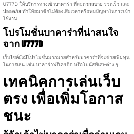
U777D ให้บริการทางเข้าบาคาร่า ที่สะดวกสบาย รวดเร็ว และ
ปลอดภัย ทำให้สมาชิกไม่ต้องเสียเวลาหรือพบปัญหาในการเข้า
ใช้งาน
โปรโมชั่นบาคาร่าที่น่าสนใจ
จาก U777D
เว็บไซต์ยังมีโปรโมชั่นมากมายสำหรับบาคาร่าที่จะช่วยเพิ่มทุน
ในการเล่น เช่น บาคาร่าฟรีเครดิต หรือโบนัสพิเศษต่าง ๆ
เทคนิคการเล่นเว็บ
ตรง เพื่อเพิ่มโอกาส
ชนะ