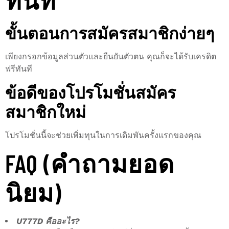
ขั้นตอนการสมัครสมาชิกง่ายๆ
เพียงกรอกข้อมูลส่วนตัวและยืนยันตัวตน คุณก็จะได้รับเครดิต
ฟรีทันที
ข้อดีของโปรโมชั่นสมัคร
สมาชิกใหม่
โปรโมชั่นนี้จะช่วยเพิ่มทุนในการเดิมพันครั้งแรกของคุณ
FAQ (คำถามยอด
นิยม)
U777D คืออะไร?