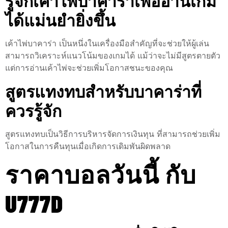
รู้จักเค้าไพ่บาคาร่าเพื่ออ่านเกม
ได้แม่นยำยิ่งขึ้น
เค้าไพ่บาคาร่า เป็นหนึ่งในเครื่องมือสำคัญที่จะช่วยให้ผู้เล่น
สามารถวิเคราะห์แนวโน้มของเกมได้ แม้ว่าจะไม่มีสูตรตายตัว
แต่การอ่านเค้าไพ่จะช่วยเพิ่มโอกาสชนะของคุณ
สูตรแทงทบสำหรับบาคาร่าที่
ควรรู้จัก
สูตรแทงทบเป็นวิธีการบริหารจัดการเงินทุน ที่สามารถช่วยเพิ่ม
โอกาสในการคืนทุนเมื่อเกิดการเดิมพันผิดพลาด
ราคาบอลวันนี้ กับ
U777D