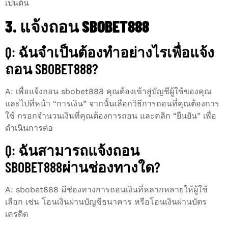
เป็นต้น
3. แจ้งถอน SBOBET888
Q: ฉันจำเป็นต้องทำอย่างไรเพื่อแจ้ง
ถอน SBOBET888?
A: เพื่อแจ้งถอน sbobet888 คุณต้องเข้าสู่บัญชีผู้ใช้ของคุณ
และไปที่หน้า “การเงิน” จากนั้นเลือกวิธีการถอนที่คุณต้องการ
ใช้ กรอกจำนวนเงินที่คุณต้องการถอน และคลิก “ยืนยัน” เพื่อ
ดำเนินการต่อ
Q: ฉันสามารถแจ้งถอน
SBOBET888ผ่านช่องทางใด?
A: sbobet888 มีช่องทางการถอนเงินที่หลากหลายให้ผู้ใช้
เลือก เช่น โอนเงินผ่านบัญชีธนาคาร หรือโอนเงินผ่านบัตร
เครดิต