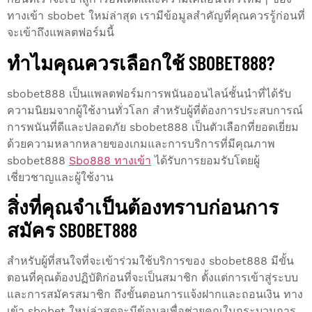
ทางเข้า sbobet ใหม่ล่าสุด เรามีข้อมูลสำคัญที่คุณควรรู้ก่อนที่
จะเข้าถึงแพลตฟอร์มนี้
ทำไมคุณควรเลือกใช้ SBOBET888?
sbobet888 เป็นแพลตฟอร์มการพนันออนไลน์ชั้นนำที่ได้รับ
ความนิยมจากผู้ใช้งานทั่วโลก สำหรับผู้ที่ต้องการประสบการณ์
การพนันที่ดีและปลอดภัย sbobet888 เป็นตัวเลือกที่ยอดเยี่ยม
ด้วยความหลากหลายของเกมและการบริการที่มีคุณภาพ
sbobet888
Sbo888 ทางเข้า
ได้รับการยอมรับโดยผู้
เชี่ยวชาญและผู้ใช้งาน
สิ่งที่คุณจำเป็นต้องทราบก่อนการ
สมัคร SBOBET888
สำหรับผู้ที่สนใจที่จะเข้าร่วมใช้บริการของ sbobet888 มีขั้น
ตอนที่คุณต้องปฏิบัติก่อนที่จะเป็นสมาชิก ตั้งแต่การเข้าสู่ระบบ
และการสมัครสมาชิก ถึงขั้นตอนการแจ้งฝากและถอนเงิน ทาง
เข้า sbobet ใหม่ล่าสุดจะมีข้อมูลเพื่อช่วยคุณในกระบวนการ