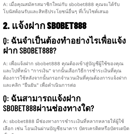
A: เมื่อคุณสมัครสมาชิกใหม่กับ sbobet888 คุณจะได้รับ
โบนัสต้อนรับและสิทธิประโยชน์อื่นๆ ที่เว็บไซต์เสนอ
2. แจ้งฝาก SBOBET888
Q: ฉันจำเป็นต้องทำอย่างไรเพื่อแจ้ง
ฝาก SBOBET888?
A: เพื่อแจ้งฝาก sbobet888 คุณต้องเข้าสู่บัญชีผู้ใช้ของคุณ
และไปที่หน้า “การเงิน” จากนั้นเลือกวิธีการชำระเงินที่คุณ
ต้องการใช้หลังจากนั้นกรอกจำนวนเงินที่คุณต้องการแจ้งฝาก
และคลิก “ยืนยัน” เพื่อดำเนินการต่อ
Q: ฉันสามารถแจ้งฝาก
SBOBET888ผ่านช่องทางใด?
A: sbobet888 มีช่องทางการชำระเงินที่หลากหลายให้ผู้ใช้
เลือก เช่น โอนเงินผ่านบัญชีธนาคาร บัตรเครดิตหรือบัตรเดบิต