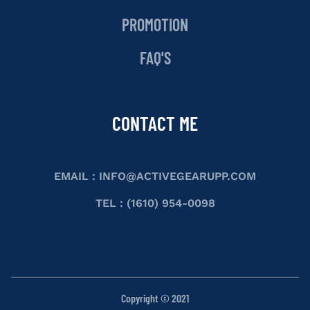
PROMOTION
FAQ'S
CONTACT ME
EMAIL :
INFO@ACTIVEGEARUPP.COM
TEL : (1610) 954-0098
Copyright © 2021