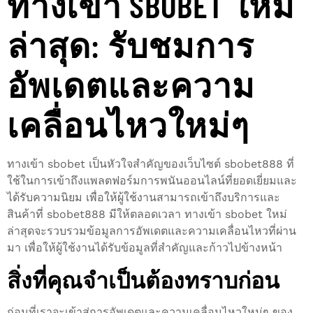
ทางเข้า SBOBET ใหม่
ล่าสุด: รับชมการ
อัพเดตและความ
เคลื่อนไหวใหม่ๆ
ทางเข้า sbobet เป็นหัวใจสำคัญของเว็บไซต์ sbobet888 ที่
ใช้ในการเข้าถึงแพลตฟอร์มการพนันออนไลน์ที่ยอดเยี่ยมและ
ได้รับความนิยม เพื่อให้ผู้ใช้งานสามารถเข้าถึงบริการและ
สินค้าที่ sbobet888 มีให้ตลอดเวลา ทางเข้า sbobet ใหม่
ล่าสุดจะรวบรวมข้อมูลการอัพเดตและความเคลื่อนไหวที่ผ่าน
มา เพื่อให้ผู้ใช้งานได้รับข้อมูลที่สำคัญและก้าวไปข้างหน้า
สิ่งที่คุณจำเป็นต้องทราบก่อน
ก่อนที่เราจะเข้าสู่การอัพเดตและความเคลื่อนไหวใหม่ๆ ของ