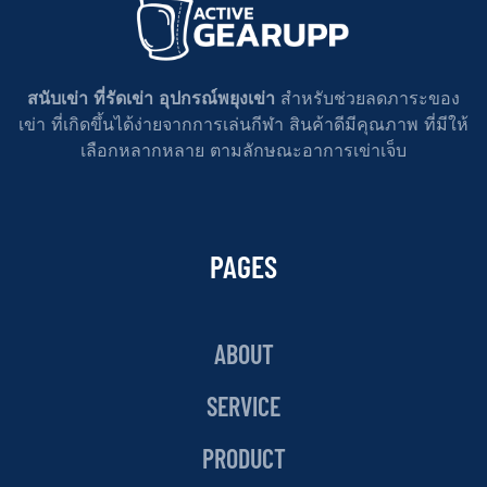
สนับเข่า ที่รัดเข่า อุปกรณ์พยุงเข่า
สำหรับช่วยลดภาระของ
เข่า ที่เกิดขึ้นได้ง่ายจากการเล่นกีฬา สินค้าดีมีคุณภาพ ที่มีให้
เลือกหลากหลาย ตามลักษณะอาการเข่าเจ็บ
PAGES
ABOUT
SERVICE
PRODUCT