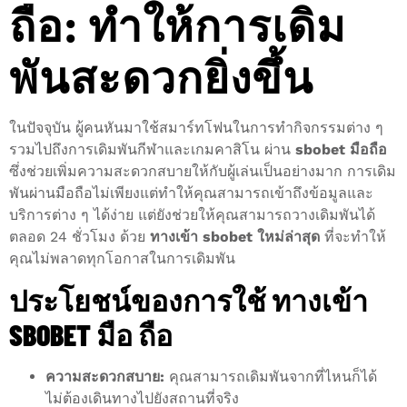
ถือ: ทำให้การเดิม
พันสะดวกยิ่งขึ้น
ในปัจจุบัน ผู้คนหันมาใช้สมาร์ทโฟนในการทำกิจกรรมต่าง ๆ
รวมไปถึงการเดิมพันกีฬาและเกมคาสิโน ผ่าน
sbobet มือถือ
ซึ่งช่วยเพิ่มความสะดวกสบายให้กับผู้เล่นเป็นอย่างมาก การเดิม
พันผ่านมือถือไม่เพียงแต่ทำให้คุณสามารถเข้าถึงข้อมูลและ
บริการต่าง ๆ ได้ง่าย แต่ยังช่วยให้คุณสามารถวางเดิมพันได้
ตลอด 24 ชั่วโมง ด้วย
ทางเข้า sbobet ใหม่ล่าสุด
ที่จะทำให้
คุณไม่พลาดทุกโอกาสในการเดิมพัน
ประโยชน์ของการใช้ ทางเข้า
SBOBET มือ ถือ
ความสะดวกสบาย:
คุณสามารถเดิมพันจากที่ไหนก็ได้
ไม่ต้องเดินทางไปยังสถานที่จริง