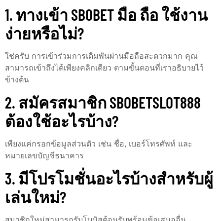
1. ทางเข้า SBOBET มือ ถือ ใช้งาน
ง่ายหรือไม่?
ใช่ครับ การเข้าร่วมการเดิมพันผ่านมือถือสะดวกมาก คุณ
สามารถเข้าถึงได้เพียงคลิกเดียว ตามขั้นตอนที่เราอธิบายไว้
ข้างต้น
2. สมัครสมาชิก SBOBETSLOT888
ต้องใช้อะไรบ้าง?
เพียงแค่กรอกข้อมูลส่วนตัว เช่น ชื่อ, เบอร์โทรศัพท์ และ
หมายเลขบัญชีธนาคาร
3. มีโปรโมชั่นอะไรบ้างสำหรับผู้
เล่นใหม่?
สมาชิกใหม่สามารถรับโบนัสต้อนรับพร้อมข้อเสนออื่น