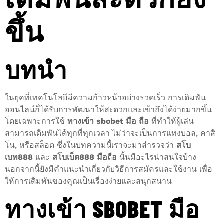
ขึ้น
บทนำ
ในยุคที่เทคโนโลยีมีความก้าวหน้าอย่างรวดเร็ว การเดิมพัน
ออนไลน์ก็ได้รับการพัฒนาให้สะดวกและเข้าถึงได้ง่ายมากขึ้น
โดยเฉพาะการใช้
ทางเข้า sbobet มือ ถือ
ที่ทำให้ผู้เล่น
สามารถเดิมพันได้ทุกที่ทุกเวลา ไม่ว่าจะเป็นการแทงบอล, คาสิ
โน, หรือสล็อต ซึ่งในบทความนี้เราจะมาสำรวจว่า
สโบ
เบท888
และ
สโบเบ็ต888 มือถือ
นั้นมีอะไรน่าสนใจบ้าง
นอกจากนี้ยังมีคำแนะนำเกี่ยวกับวิธีการสมัครและใช้งาน เพื่อ
ให้การเดิมพันของคุณเป็นเรื่องง่ายและสนุกสนาน
ทางเข้า SBOBET มือ